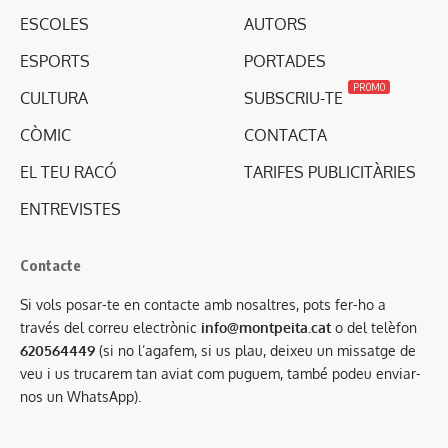
ESCOLES
AUTORS
ESPORTS
PORTADES
PROMO
CULTURA
SUBSCRIU-TE
CÒMIC
CONTACTA
EL TEU RACÓ
TARIFES PUBLICITÀRIES
ENTREVISTES
Contacte
Si vols posar-te en contacte amb nosaltres, pots fer-ho a
través del correu electrònic
info@montpeita.cat
o del telèfon
620564449
(si no l’agafem, si us plau, deixeu un missatge de
veu i us trucarem tan aviat com puguem, també podeu enviar-
nos un WhatsApp).