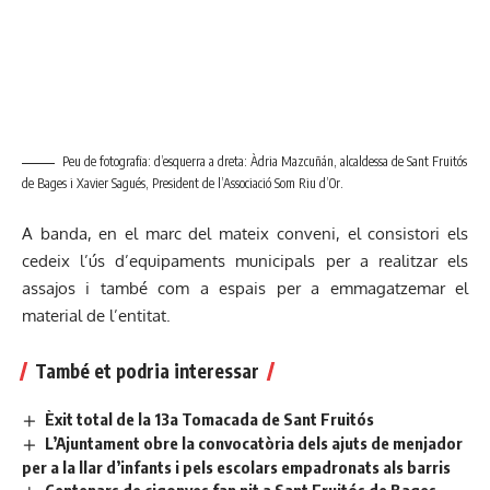
Peu de fotografia: d’esquerra a dreta: Àdria Mazcuñán, alcaldessa de Sant Fruitós
de Bages i Xavier Sagués, President de l’Associació Som Riu d’Or.
A banda, en el marc del mateix conveni, el consistori els
cedeix l’ús d’equipaments municipals per a realitzar els
assajos i també com a espais per a emmagatzemar el
material de l’entitat.
També et podria interessar
Èxit total de la 13a Tomacada de Sant Fruitós
L’Ajuntament obre la convocatòria dels ajuts de menjador
per a la llar d’infants i pels escolars empadronats als barris
Centenars de cigonyes fan nit a Sant Fruitós de Bages