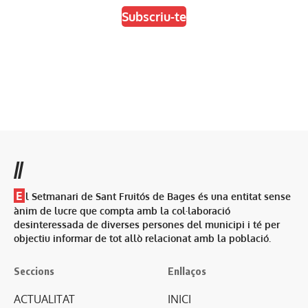
Subscriu-te
//
E
l Setmanari de Sant Fruitós de Bages és una entitat sense
ànim de lucre que compta amb la col·laboració
desinteressada de diverses persones del municipi i té per
objectiu informar de tot allò relacionat amb la població.
Seccions
Enllaços
ACTUALITAT
INICI