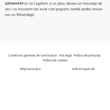
620564449
(si no l’agafem, si us plau, deixeu un missatge de
veu i us trucarem tan aviat com puguem, també podeu enviar-
nos un WhatsApp).
Condicions generals de contractació
·
Avís legal
·
Política de privacitat
·
Política de cookies
Mitjà associat a:
Amb el suport de: