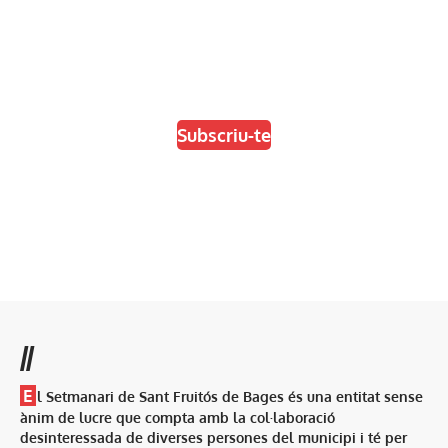
En paper i/o en digital
Escull el format que més t'agradi
Subscriu-te
//
E
l Setmanari de Sant Fruitós de Bages és una entitat sense
ànim de lucre que compta amb la col·laboració
desinteressada de diverses persones del municipi i té per