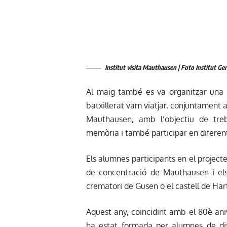
Institut visita Mauthausen | Foto Institut Ger
Al maig també es va organitzar una a
batxillerat vam viatjar, conjuntament a
Mauthausen, amb l’objectiu de treba
memòria i també participar en difere
Els alumnes participants en el projec
de concentració de Mauthausen i els 
crematori de Gusen o el castell de Hart
Aquest any, coincidint amb el 80è aniv
ha estat formada per alumnes de dife