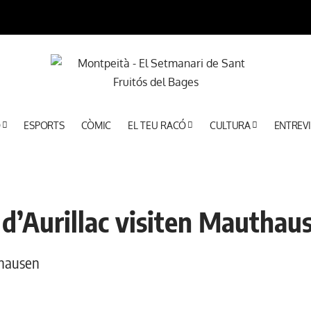
Ó
ESPORTS
CÒMIC
EL TEU RACÓ
CULTURA
ENTREVI
 d’Aurillac visiten Mauthaus
thausen