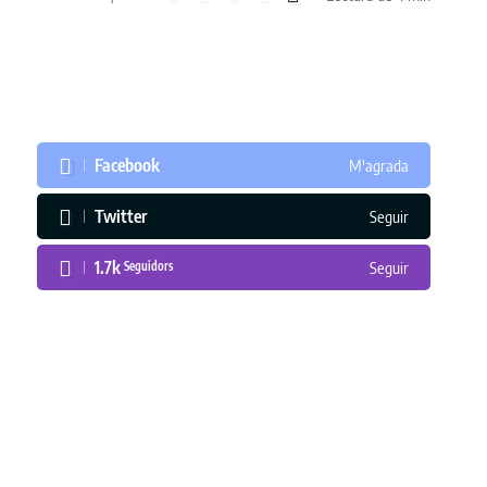
Facebook
M'agrada
Twitter
Seguir
1.7k
Seguidors
Seguir