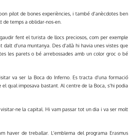
bon pilot de bones experiències, i també d’anècdotes ben
t de temps a oblidar-nos-en.
udir fent el turista de llocs preciosos, com per exemple
uat dalt d’una muntanya. Des d’allà hi havia unes vistes que
totes les parets o bé arrebossades amb un color groc o bé
isitar va ser la Boca do Inferno. Es tracta d’una formació
el qual imposava bastant. Al centre de la Boca, s’hi podia
isitar-ne la capital. Hi vam passar tot un dia i va ser molt
vam haver de treballar. L’emblema del programa Erasmus