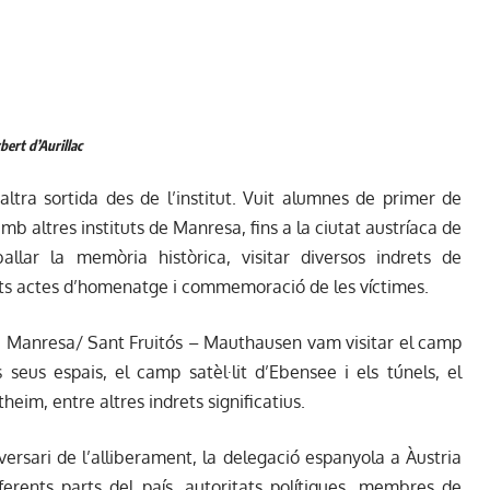
bert d’Aurillac
ltra sortida des de l’institut. Vuit alumnes de primer de
mb altres instituts de Manresa, fins a la ciutat austríaca de
llar la memòria històrica, visitar diversos indrets de
nts actes d’homenatge i commemoració de les víctimes.
te Manresa/ Sant Fruitós – Mauthausen vam visitar el camp
seus espais, el camp satèl·lit d’Ebensee i els túnels, el
heim, entre altres indrets significatius.
ersari de l’alliberament, la delegació espanyola a Àustria
rents parts del país, autoritats polítiques, membres de