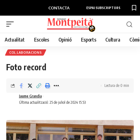
CONTACTA
ESPAI SUBSCRIPTORS
Actualitat
Escoles
Opinió
Esports
Cultura
Còmi
COL.LABORACIONS
Foto record
Lectura de 0 min
Jaume Grandia
Última actualització: 25 de juliol de 2024 15:53