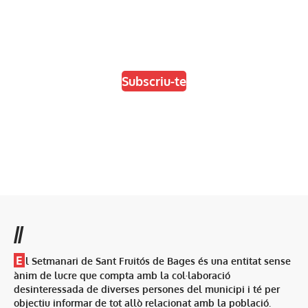
En paper i/o en digital
Escull el format que més t'agradi
Subscriu-te
//
E
l Setmanari de Sant Fruitós de Bages és una entitat sense
ànim de lucre que compta amb la col·laboració
desinteressada de diverses persones del municipi i té per
objectiu informar de tot allò relacionat amb la població.