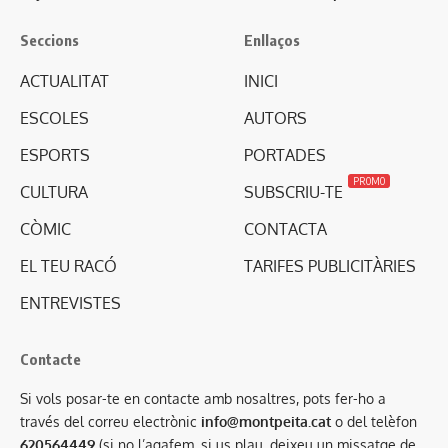
Seccions
Enllaços
ACTUALITAT
INICI
ESCOLES
AUTORS
ESPORTS
PORTADES
PROMO
CULTURA
SUBSCRIU-TE
CÒMIC
CONTACTA
EL TEU RACÓ
TARIFES PUBLICITÀRIES
ENTREVISTES
Contacte
Si vols posar-te en contacte amb nosaltres, pots fer-ho a
través del correu electrònic
info@montpeita.cat
o del telèfon
620564449
(si no l’agafem, si us plau, deixeu un missatge de