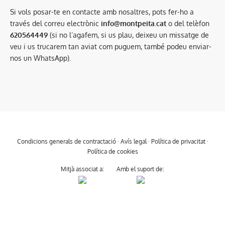
Si vols posar-te en contacte amb nosaltres, pots fer-ho a
través del correu electrònic
info@montpeita.cat
o del telèfon
620564449
(si no l’agafem, si us plau, deixeu un missatge de
veu i us trucarem tan aviat com puguem, també podeu enviar-
nos un WhatsApp).
Condicions generals de contractació
·
Avís legal
·
Política de privacitat
·
Política de cookies
Mitjà associat a:
Amb el suport de: