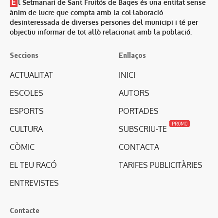
E
l Setmanari de Sant Fruitós de Bages és una entitat sense
ànim de lucre que compta amb la col·laboració
desinteressada de diverses persones del municipi i té per
objectiu informar de tot allò relacionat amb la població.
Seccions
Enllaços
ACTUALITAT
INICI
ESCOLES
AUTORS
ESPORTS
PORTADES
PROMO
CULTURA
SUBSCRIU-TE
CÒMIC
CONTACTA
EL TEU RACÓ
TARIFES PUBLICITÀRIES
ENTREVISTES
Contacte