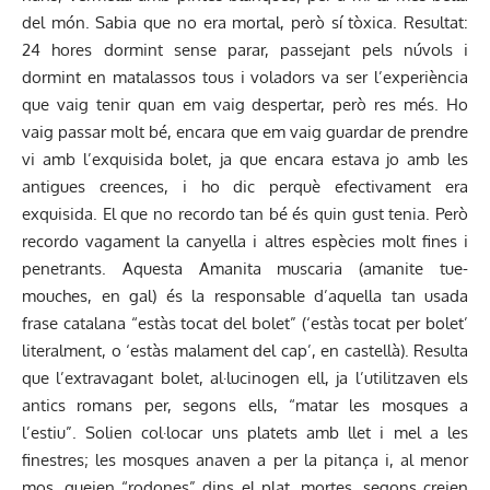
del món. Sabia que no era mortal, però sí tòxica. Resultat:
24 hores dormint sense parar, passejant pels núvols i
dormint en matalassos tous i voladors va ser l’experiència
que vaig tenir quan em vaig despertar, però res més. Ho
vaig passar molt bé, encara que em vaig guardar de prendre
vi amb l’exquisida bolet, ja que encara estava jo amb les
antigues creences, i ho dic perquè efectivament era
exquisida. El que no recordo tan bé és quin gust tenia. Però
recordo vagament la canyella i altres espècies molt fines i
penetrants. Aquesta Amanita muscaria (amanite tue-
mouches, en gal) és la responsable d’aquella tan usada
frase catalana “estàs tocat del bolet” (‘estàs tocat per bolet’
literalment, o ‘estàs malament del cap’, en castellà). Resulta
que l’extravagant bolet, al·lucinogen ell, ja l’utilitzaven els
antics romans per, segons ells, “matar les mosques a
l’estiu”. Solien col·locar uns platets amb llet i mel a les
finestres; les mosques anaven a per la pitança i, al menor
mos, queien “rodones” dins el plat, mortes, segons creien