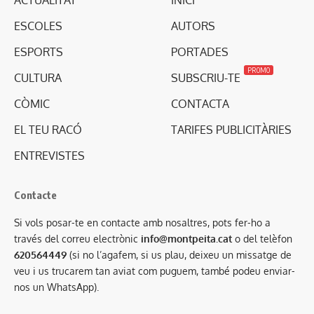
ACTUALITAT
INICI
ESCOLES
AUTORS
ESPORTS
PORTADES
PROMO
CULTURA
SUBSCRIU-TE
CÒMIC
CONTACTA
EL TEU RACÓ
TARIFES PUBLICITÀRIES
ENTREVISTES
Contacte
Si vols posar-te en contacte amb nosaltres, pots fer-ho a
través del correu electrònic
info@montpeita.cat
o del telèfon
620564449
(si no l’agafem, si us plau, deixeu un missatge de
veu i us trucarem tan aviat com puguem, també podeu enviar-
nos un WhatsApp).