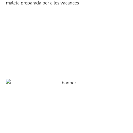
En paper i/o en digital
Escull el format que més t'agradi