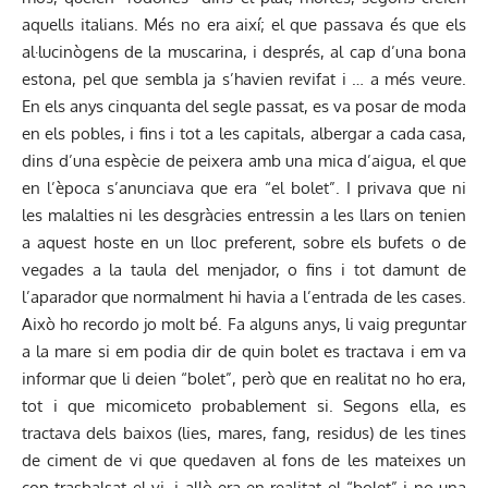
aquells italians. Més no era així; el que passava és que els
al·lucinògens de la muscarina, i després, al cap d’una bona
estona, pel que sembla ja s’havien revifat i … a més veure.
En els anys cinquanta del segle passat, es va posar de moda
en els pobles, i fins i tot a les capitals, albergar a cada casa,
dins d’una espècie de peixera amb una mica d’aigua, el que
en l’època s’anunciava que era “el bolet”. I privava que ni
les malalties ni les desgràcies entressin a les llars on tenien
a aquest hoste en un lloc preferent, sobre els bufets o de
vegades a la taula del menjador, o fins i tot damunt de
l’aparador que normalment hi havia a l’entrada de les cases.
Això ho recordo jo molt bé. Fa alguns anys, li vaig preguntar
a la mare si em podia dir de quin bolet es tractava i em va
informar que li deien “bolet”, però que en realitat no ho era,
tot i que micomiceto probablement si. Segons ella, es
tractava dels baixos (lies, mares, fang, residus) de les tines
de ciment de vi que quedaven al fons de les mateixes un
cop trasbalsat el vi, i allò era en realitat el “bolet” i no una