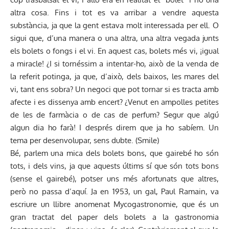
altra cosa. Fins i tot es va arribar a vendre aquesta
substància, ja que la gent estava molt interessada per ell. O
sigui que, d’una manera o una altra, una altra vegada junts
els bolets o fongs i el vi. En aquest cas, bolets més vi, ¡igual
a miracle! ¿I si tornéssim a intentar-ho, això de la venda de
la referit potinga, ja que, d’això, dels baixos, les mares del
vi, tant ens sobra? Un negoci que pot tornar si es tracta amb
afecte i es dissenya amb encert? ¿Venut en ampolles petites
de les de farmàcia o de cas de perfum? Segur que algú
algun dia ho farà! I després direm que ja ho sabíem. Un
tema per desenvolupar, sens dubte. (Smile)
Bé, parlem una mica dels bolets bons, que gairebé ho són
tots, i dels vins, ja que aquests últims sí que són tots bons
(sense el gairebé), potser uns més afortunats que altres,
però no passa d’aquí. Ja en 1953, un gal, Paul Ramain, va
escriure un llibre anomenat Mycogastronomie, que és un
gran tractat del paper dels bolets a la gastronomia