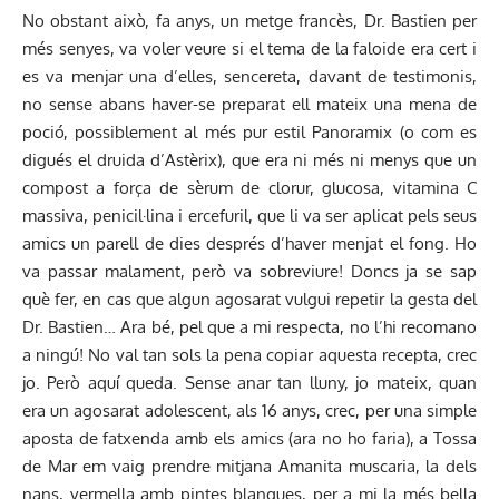
No obstant això, fa anys, un metge francès, Dr. Bastien per
més senyes, va voler veure si el tema de la faloide era cert i
es va menjar una d’elles, sencereta, davant de testimonis,
no sense abans haver-se preparat ell mateix una mena de
poció, possiblement al més pur estil Panoramix (o com es
digués el druida d’Astèrix), que era ni més ni menys que un
compost a força de sèrum de clorur, glucosa, vitamina C
massiva, penicil·lina i ercefuril, que li va ser aplicat pels seus
amics un parell de dies després d’haver menjat el fong. Ho
va passar malament, però va sobreviure! Doncs ja se sap
què fer, en cas que algun agosarat vulgui repetir la gesta del
Dr. Bastien… Ara bé, pel que a mi respecta, no l’hi recomano
a ningú! No val tan sols la pena copiar aquesta recepta, crec
jo. Però aquí queda. Sense anar tan lluny, jo mateix, quan
era un agosarat adolescent, als 16 anys, crec, per una simple
aposta de fatxenda amb els amics (ara no ho faria), a Tossa
de Mar em vaig prendre mitjana Amanita muscaria, la dels
nans, vermella amb pintes blanques, per a mi la més bella