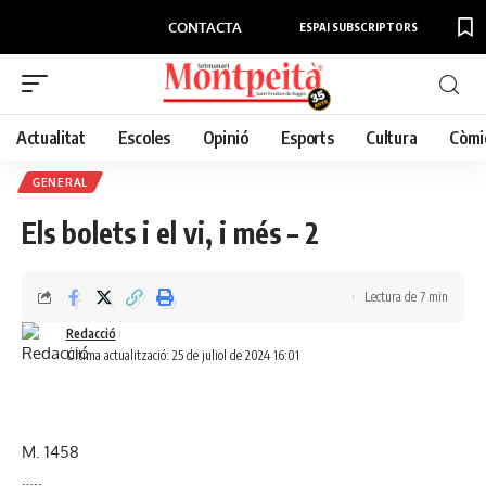
CONTACTA
ESPAI SUBSCRIPTORS
Actualitat
Escoles
Opinió
Esports
Cultura
Còmi
GENERAL
Els bolets i el vi, i més – 2
Lectura de 7 min
Redacció
Última actualització: 25 de juliol de 2024 16:01
M. 1458
…..