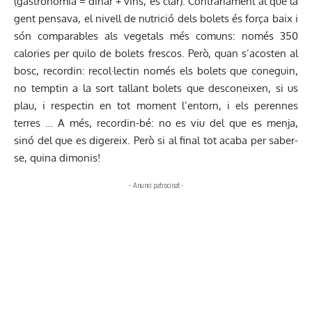
(gastronomia = dinar + vins, és clar). Contràriament al que la
gent pensava, el nivell de nutrició dels bolets és força baix i
són comparables als vegetals més comuns: només 350
calories per quilo de bolets frescos. Però, quan s’acosten al
bosc, recordin: recol·lectin només els bolets que coneguin,
no temptin a la sort tallant bolets que desconeixen, si us
plau, i respectin en tot moment l’entorn, i els perennes
terres … A més, recordin-bé: no es viu del que es menja,
sinó del que es digereix. Però si al final tot acaba per saber-
se, quina dimonis!
- Anunci patrocinat -