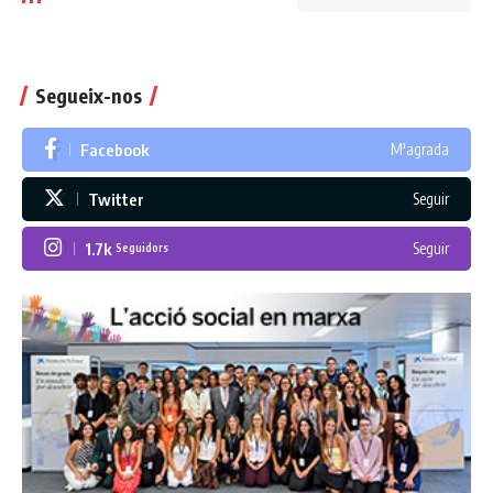
Segueix-nos
Facebook
M'agrada
Twitter
Seguir
1.7k
Seguir
Seguidors