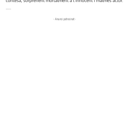
contesa, sorprenent mortalment a l’innocent i malmès actor.
…..
- Anunci patrocinat -