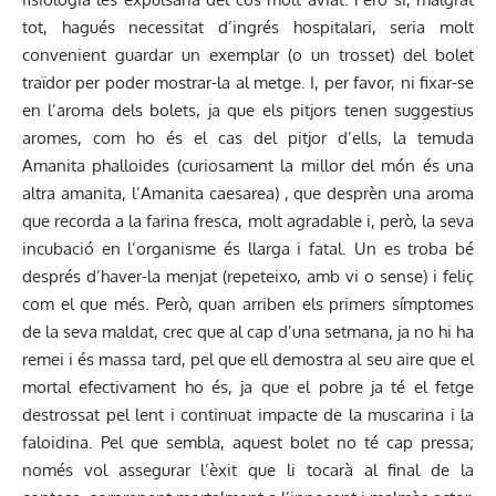
tot, hagués necessitat d’ingrés hospitalari, seria molt
convenient guardar un exemplar (o un trosset) del bolet
traïdor per poder mostrar-la al metge. I, per favor, ni fixar-se
en l’aroma dels bolets, ja que els pitjors tenen suggestius
aromes, com ho és el cas del pitjor d’ells, la temuda
Amanita phalloides (curiosament la millor del món és una
altra amanita, l’Amanita caesarea) , que desprèn una aroma
que recorda a la farina fresca, molt agradable i, però, la seva
incubació en l’organisme és llarga i fatal. Un es troba bé
després d’haver-la menjat (repeteixo, amb vi o sense) i feliç
com el que més. Però, quan arriben els primers símptomes
de la seva maldat, crec que al cap d’una setmana, ja no hi ha
remei i és massa tard, pel que ell demostra al seu aire que el
mortal efectivament ho és, ja que el pobre ja té el fetge
destrossat pel lent i continuat impacte de la muscarina i la
faloidina. Pel que sembla, aquest bolet no té cap pressa;
només vol assegurar l’èxit que li tocarà al final de la