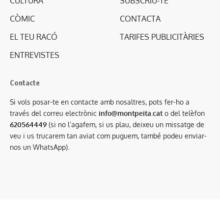
CULTURA
SUBSCRIU-TE
CÒMIC
CONTACTA
EL TEU RACÓ
TARIFES PUBLICITÀRIES
ENTREVISTES
Contacte
Si vols posar-te en contacte amb nosaltres, pots fer-ho a
través del correu electrònic
info@montpeita.cat
o del telèfon
620564449
(si no l’agafem, si us plau, deixeu un missatge de
veu i us trucarem tan aviat com puguem, també podeu enviar-
nos un WhatsApp).