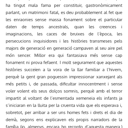
ha tingut mala fama per constituir, gastronòmicament
parlant, un matrimoni fatal, es deu probablement al fet que
les enraonies sense massa fonament sobre el particular
daten de temps ancestrals, quan les creences i
imaginacions, les caces de bruixes de l’època, les
persecucions inquisidores i les històries transmeses pels
majors de generació en generació campaven al seu aire pel
món sencer. Millor era qui fantasiava més sense cap
fonament ni prova fefaent. I molt segurament que aquestes
històries succeïen a la vora de la llar familiar a l’hivern,
perquè la gent gran poguessin impressionar xanxejant als
més petits i, de passada, dificultar innocentment i sense
voler volent els seus dolços somnis, perquè amb el terror
impartit al voltant de l’esmentada xemeneia els infants ja
s’iniciaran en la lluita per la cruenta vida que els esperava i,
sobretot, per arribar a ser uns homes fets i drets el dia de
demà, segons ens explicaven els propis narradors de la
família (jo, almenys, encara ho recordo d’aquesta manera.)