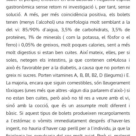
gastronòmica sense retorn ni investigació i, per tant, sense
solució. A més, per més coincidència positiva, els bolets
tenen (menys l’alcohol) una morfologia molt semblant a la
del vi: 85/90% d’aigua, 3,5% de carbohidrats, 3,5% de
proteïnes, 1% de minerals ( com la potassa, el fòsfor o el
ferro) i 0,05% de greixos, molt poques calories, sent a més
molt digestius si estan ben cuites. Així mateix, elles, per si
soles, netegen els intestins, ja que contenen cel•lulosa i
això és favorable per a la diabetis, a causa que no porten ni
greix ni sucres. Porten vitamines A, B, B1, B2, D (llegums) i E.
La majoria, encara que siguin comestibles, són lleugerament
tòxiques (unes més que altres -algun dia parlarem d’això-) si
no estan ben cuites, però això no té res a veure amb el vi,
sinó amb la cocció, que és un assumpte molt diferent i
bàsic. Si aquest tipus de bolets produeixen recargolaments
a l’estómac o vòmits immediatament després d’haver-les
ingerit, no hauria d’haver cap perill per a l’individu, ja que la
fisiologia les expulsaria del cos molt aviat. Però si, malgrat