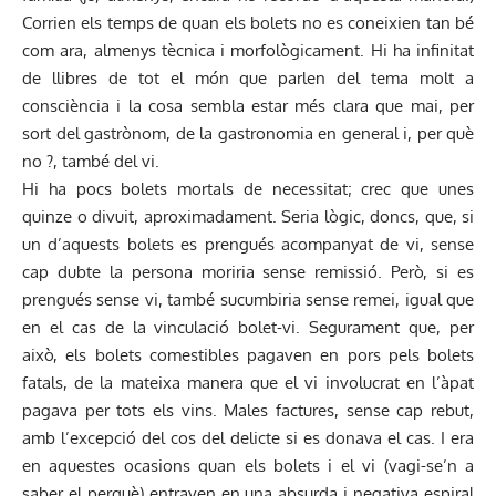
Corrien els temps de quan els bolets no es coneixien tan bé
com ara, almenys tècnica i morfològicament. Hi ha infinitat
de llibres de tot el món que parlen del tema molt a
consciència i la cosa sembla estar més clara que mai, per
sort del gastrònom, de la gastronomia en general i, per què
no ?, també del vi.
Hi ha pocs bolets mortals de necessitat; crec que unes
quinze o divuit, aproximadament. Seria lògic, doncs, que, si
un d’aquests bolets es prengués acompanyat de vi, sense
cap dubte la persona moriria sense remissió. Però, si es
prengués sense vi, també sucumbiria sense remei, igual que
en el cas de la vinculació bolet-vi. Segurament que, per
això, els bolets comestibles pagaven en pors pels bolets
fatals, de la mateixa manera que el vi involucrat en l’àpat
pagava per tots els vins. Males factures, sense cap rebut,
amb l’excepció del cos del delicte si es donava el cas. I era
en aquestes ocasions quan els bolets i el vi (vagi-se’n a
saber el perquè) entraven en una absurda i negativa espiral