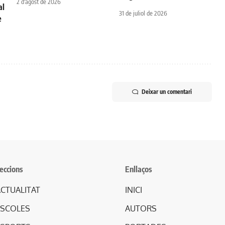
2 d'agost de 2026
al
31 de juliol de 2026
e
Deixar un comentari
eccions
Enllaços
CTUALITAT
INICI
ESCOLES
AUTORS