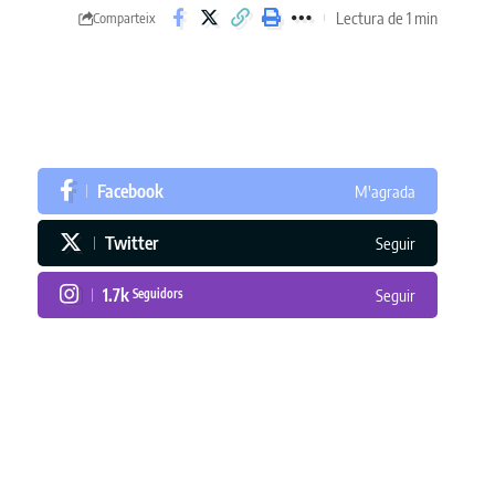
Lectura de 1 min
Comparteix
Facebook
M'agrada
Twitter
Seguir
1.7k
Seguidors
Seguir