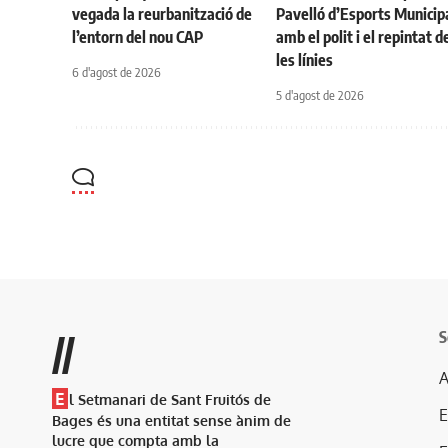
vegada la reurbanització de
Pavelló d’Esports Municip
l’entorn del nou CAP
amb el polit i el repintat d
les línies
6 d'agost de 2026
5 d'agost de 2026
S
//
A
E
l Setmanari de Sant Fruitós de
Bages és una entitat sense ànim de
lucre que compta amb la