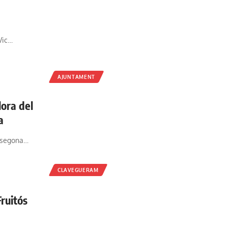
 Vic…
AJUNTAMENT
lora del
a
a segona…
CLAVEGUERAM
ruitós