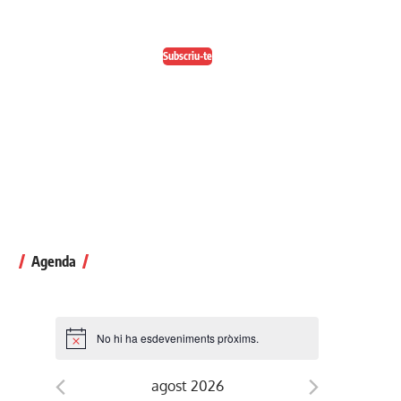
Escull el format que més t'agradi
Subscriu-te
Agenda
No hi ha esdeveniments pròxims.
agost 2026