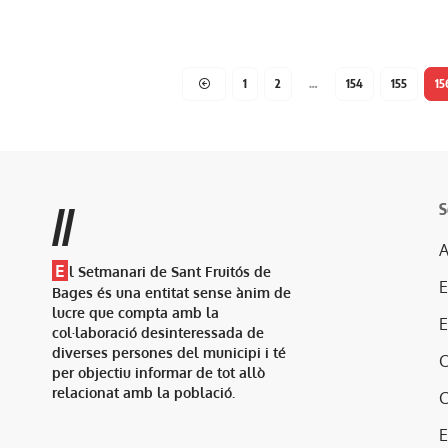
1
2
…
154
155
15
S
//
A
E
l Setmanari de Sant Fruitós de
Bages és una entitat sense ànim de
lucre que compta amb la
col·laboració desinteressada de
diverses persones del municipi i té
per objectiu informar de tot allò
relacionat amb la població.
E