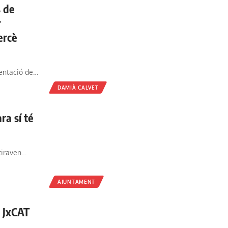
s de
r
ercè
sentació de…
DAMIÀ CALVET
ra sí té
 tiraven…
AJUNTAMENT
e JxCAT