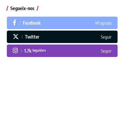
Segueix-nos
Facebook
M'agrada
Twitter
Seguir
1.7k
Seguidors
Seguir
En paper i/o en digital