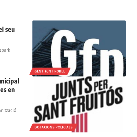
el seu
tepark
GENT FENT POBLE
nicipal
res en
nització
DOTACIONS POLICIALS