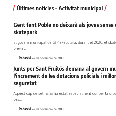
Últimes notícies - Activitat municipal
Gent fent Poble no deixarà als joves sense 
skatepark
El govern municipal de GfP executarà, durant el 2020, el ska
previst…
Redacció
24 de novembre de 2019
Junts per Sant Fruitós demana al govern mu
l’increment de les dotacions policials i millo
seguretat
Aquest cap de setmana ha estat especialment dur per la urba
Les…
Redacció
24 de novembre de 2019