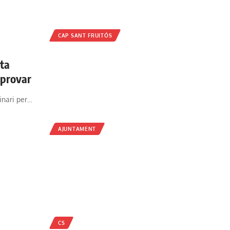
CAP SANT FRUITÓS
sta
aprovar
inari per…
AJUNTAMENT
CS