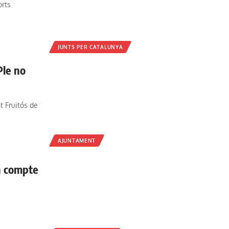
orts
JUNTS PER CATALUNYA
Ple no
t Fruitós de
AJUNTAMENT
en compte