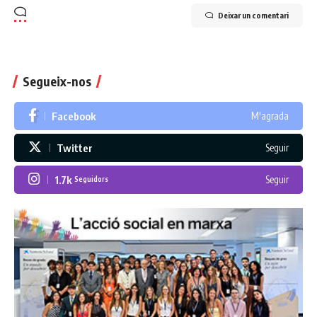
Deixar un comentari
Segueix-nos
Facebook
M'agrada
Twitter
Seguir
1.7k
Seguir
Seguidors