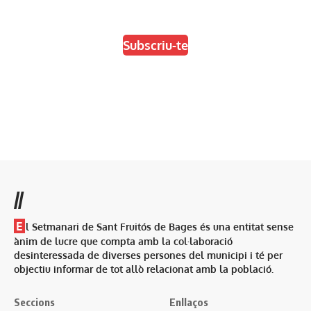
Escull el format que més t'agradi
Subscriu-te
//
E
l Setmanari de Sant Fruitós de Bages és una entitat sense
ànim de lucre que compta amb la col·laboració
desinteressada de diverses persones del municipi i té per
objectiu informar de tot allò relacionat amb la població.
Seccions
Enllaços