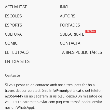
ACTUALITAT
INICI
ESCOLES
AUTORS
ESPORTS
PORTADES
PROMO
CULTURA
SUBSCRIU-TE
CÒMIC
CONTACTA
EL TEU RACÓ
TARIFES PUBLICITÀRIES
ENTREVISTES
Contacte
Si vols posar-te en contacte amb nosaltres, pots fer-ho a
través del correu electrònic
info@montpeita.cat
o del telèfon
620564449
(si no l’agafem, si us plau, deixeu un missatge de
veu i us trucarem tan aviat com puguem, també podeu enviar-
nos un WhatsApp).