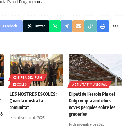
cola Pla del Puig
fi de curs
Facebook
Twitter
CEIP PLA DEL PUIG
ESCOLES
ACTIVITAT MUNICIPAL
LES NOSTRES ESCOLES :
El pati de l’escola Pla del
”
Quan la música fa
Puig compta amb dues
comunitat
noves pèrgoles sobre les
ió
graderies
14 de desembre de 2025
14 de novembre de 2025