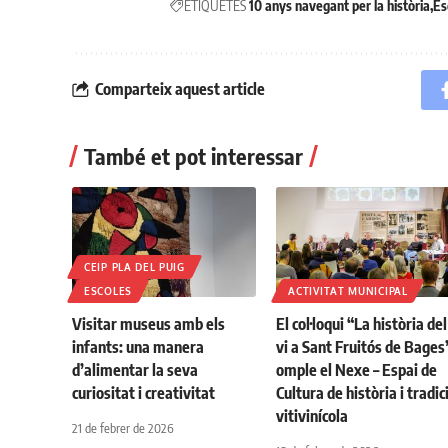
ETIQUETES
10 anys navegant per la història
Es
Comparteix aquest article
També et pot interessar
CEIP PLA DEL PUIG
ESCOLES
ACTIVITAT MUNICIPAL
Visitar museus amb els
El col·loqui “La història del
infants: una manera
vi a Sant Fruitós de Bages
d’alimentar la seva
omple el Nexe – Espai de
curiositat i creativitat
Cultura de història i tradic
vitivinícola
21 de febrer de 2026