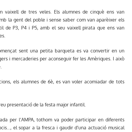
n vaixell de tres veles. Els alumnes de cinquè ens van
b la gent del poble i sense saber com van aparèixer els
til de P3, P4 i P5, amb el seu vaixell pirata que ens van
es.
començat sent una petita barqueta es va convertir en un
ers i mercaderies per aconseguir fer les Amèriques. I això
.
ions, els alumnes de 6è, es van voler acomiadar de tots
u presentació de la festa major infantil.
zada per l’AMPA, tothom va poder participar en diferents
ipcis…, el sopar a la fresca i gaudir d’una actuació musical