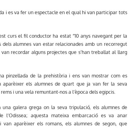
da i es va fer un espectacle en el qual hi van participar tots
uest curs el fil conductor ha estat “10 anys navegant per la
ons dels alumnes van estar relacionades amb un recorregut
s van recordar alguns projectes que s’han treballat al llarg
a pinzellada de la prehistòria i ens van mostrar com es
an aparèixer els alumnes de quart que ja van fer la seva
 rems i una vela remuntant-nos a l’època dels egipcis.
n una galera grega on la seva tripulació, els alumnes de
 de l’Odissea; aquesta mateixa embarcació es va anar
 i van aparèixer els romans, els alumnes de segon, que