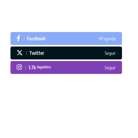
Facebook
M'agrada
Twitter
Seguir
1.7k
Seguidors
Seguir