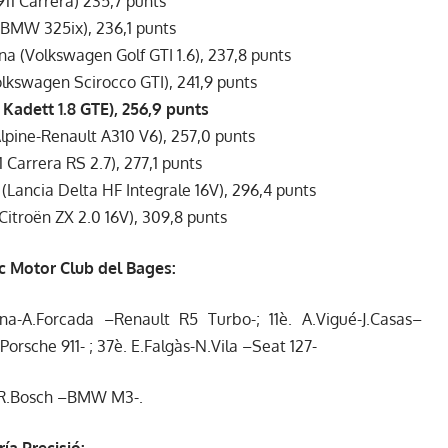
11 Carrera) 235,7 punts
(BMW 325ix), 236,1 punts
a (Volkswagen Golf GTI 1.6), 237,8 punts
lkswagen Scirocco GTI), 241,9 punts
Kadett 1.8 GTE), 256,9 punts
Alpine-Renault A310 V6), 257,0 punts
1 Carrera RS 2.7), 277,1 punts
Lancia Delta HF Integrale 16V), 296,4 punts
Citroën ZX 2.0 16V), 309,8 punts
ic Motor Club del Bages:
rina-A.Forcada –Renault R5 Turbo-; 11è. A.Vigué-J.Casas–
-Porsche 911- ; 37è. E.Falgàs-N.Vila –Seat 127-
-R.Bosch –BMW M3-.