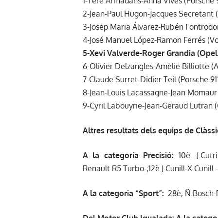
1-Tere Armadans-Anna Vives (Porsche 9
2-Jean-Paul Hugon-Jacques Secretant 
3-Josep Maria Álvarez-Rubén Fontrodon
4-José Manuel López-Ramon Ferrés (Vo
5-Xevi Valverde-Roger Grandia (Opel 
6-Olivier Delzangles-Amèlie Billiotte (
7-Claude Surret-Didier Teil (Porsche 91
8-Jean-Louis Lacassagne-Jean Momaur (
9-Cyril Labouyrie-Jean-Geraud Lutran (
Altres resultats dels equips de Clàss
A la categoría Precisió:
10è. J.Cut
Renault R5 Turbo-;12è J.Cunill-X.Cunill 
A la categoria “Sport”:
28è, Ñ.Bosch