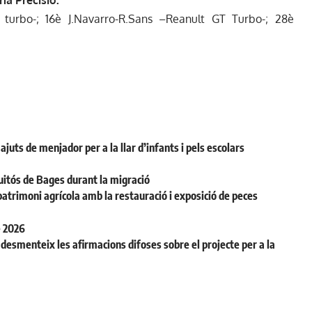
ía Precisió:
 turbo-; 16è J.Navarro-R.Sans –Reanult GT Turbo-; 28è
juts de menjador per a la llar d’infants i pels escolars
uitós de Bages durant la migració
patrimoni agrícola amb la restauració i exposició de peces
e 2026
desmenteix les afirmacions difoses sobre el projecte per a la