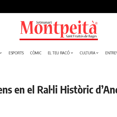
ESPORTS
CÒMIC
EL TEU RACÓ
CULTURA
ENTRE
s en el Ral·li Històric d’A