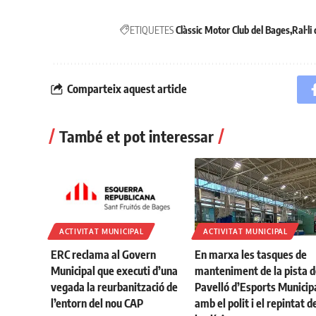
ETIQUETES
Clàssic Motor Club del Bages
Ral·li
Comparteix aquest article
També et pot interessar
ACTIVITAT MUNICIPAL
ACTIVITAT MUNICIPAL
ERC reclama al Govern
En marxa les tasques de
Municipal que executi d’una
manteniment de la pista d
vegada la reurbanització de
Pavelló d’Esports Municip
l’entorn del nou CAP
amb el polit i el repintat d