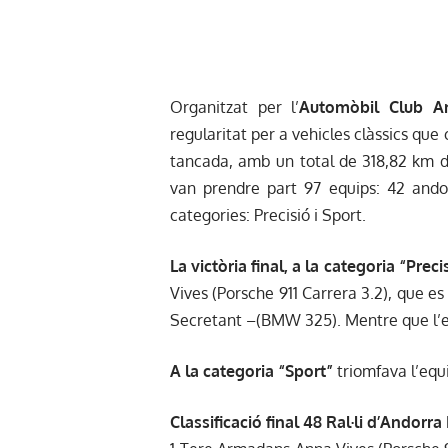
Organitzat per l’
Automòbil Club And
regularitat per a vehicles clàssics que
tancada, amb un total de 318,82 km de
van prendre part 97 equips: 42 andor
categories: Precisió i Sport.
La victòria final, a la categoria “Preci
Vives (Porsche 911 Carrera 3.2), que e
Secretant –(BMW 325). Mentre que l’e
A la categoria “Sport”
triomfava l’eq
Classificació final 48 Ral·li d’Andorra 