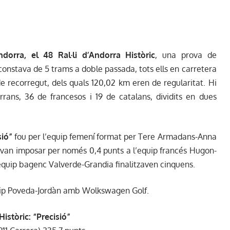
orra, el 48 Ral·li d’Andorra Històric
, una prova de
 constava de 5 trams a doble passada, tots ells en carretera
 recorregut, dels quals 120,02 km eren de regularitat. Hi
rans, 36 de francesos i 19 de catalans, dividits en dues
sió”
fou per l’equip femení format per Tere Armadans-Anna
s van imposar per només 0,4 punts a l’equip francés Hugon-
quip bagenc Valverde-Grandia finalitzaven cinquens.
uip Poveda-Jordàn amb Wolkswagen Golf.
Històric: “Precisió”