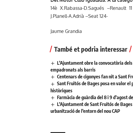
Del Motor Club Igualada: A la categor
14è X.Rabassa-D.Sagués –Renault 11
J.Planell-A.Adrià –Seat 124-
Jaume Grandia
També et podria interessar
L’Ajuntament obre la convocatòria dels a
empadronats als barris
Centenars de cigonyes fan nit a Sant Fr
Sant Fruitós de Bages posa en valor el 
històriques
Farmàcia de guàrdia del 8 i 9 d’agost d
L’Ajuntament de Sant Fruitós de Bages 
urbanització de l’entorn del nou CAP