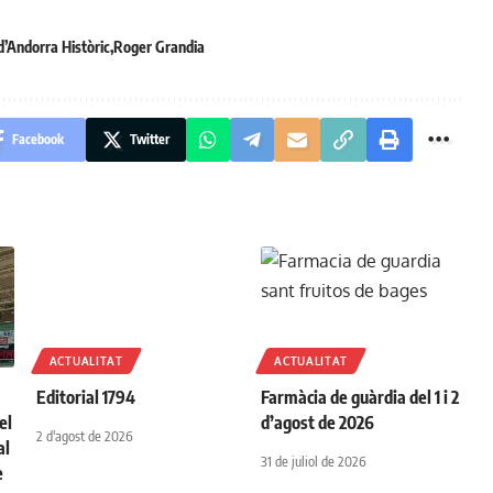
 d’Andorra Històric
Roger Grandia
Facebook
Twitter
ACTUALITAT
ACTUALITAT
Editorial 1794
Farmàcia de guàrdia del 1 i 2
el
d’agost de 2026
2 d'agost de 2026
al
31 de juliol de 2026
e