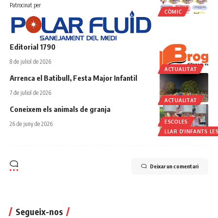
Patrocinat per
CÒMIC
Editorial 1790
8 de juliol de 2026
ACTUALITAT
Arrenca el Batibull, Festa Major Infantil
7 de juliol de 2026
ACTUALITAT
Coneixem els animals de granja
ESCOLES
26 de juny de 2026
LLAR D'INFANTS LE
Deixar un comentari
Segueix-nos