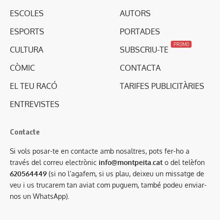
ESCOLES
AUTORS
ESPORTS
PORTADES
PROMO
CULTURA
SUBSCRIU-TE
CÒMIC
CONTACTA
EL TEU RACÓ
TARIFES PUBLICITÀRIES
ENTREVISTES
Contacte
Si vols posar-te en contacte amb nosaltres, pots fer-ho a
través del correu electrònic
info@montpeita.cat
o del telèfon
620564449
(si no l’agafem, si us plau, deixeu un missatge de
veu i us trucarem tan aviat com puguem, també podeu enviar-
nos un WhatsApp).