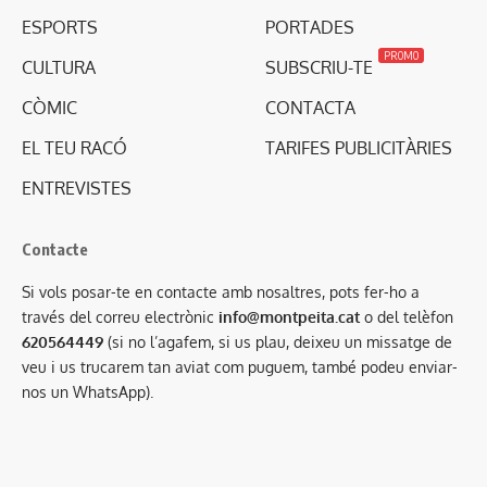
ESPORTS
PORTADES
PROMO
CULTURA
SUBSCRIU-TE
CÒMIC
CONTACTA
EL TEU RACÓ
TARIFES PUBLICITÀRIES
ENTREVISTES
Contacte
Si vols posar-te en contacte amb nosaltres, pots fer-ho a
través del correu electrònic
info@montpeita.cat
o del telèfon
620564449
(si no l’agafem, si us plau, deixeu un missatge de
veu i us trucarem tan aviat com puguem, també podeu enviar-
nos un WhatsApp).