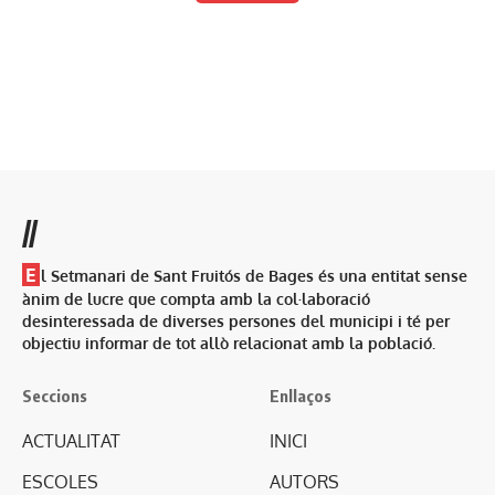
//
E
l Setmanari de Sant Fruitós de Bages és una entitat sense
ànim de lucre que compta amb la col·laboració
desinteressada de diverses persones del municipi i té per
objectiu informar de tot allò relacionat amb la població.
Seccions
Enllaços
ACTUALITAT
INICI
ESCOLES
AUTORS