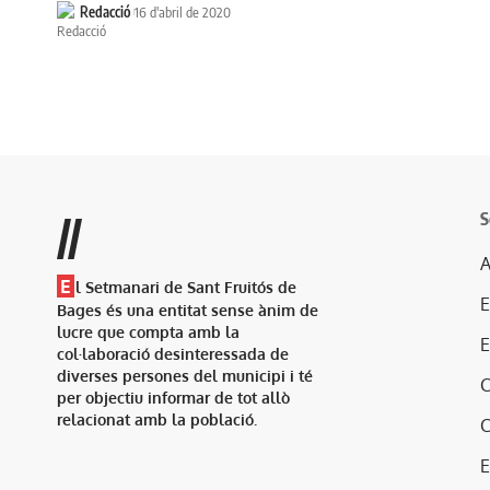
Redacció
16 d'abril de 2020
S
//
A
E
l Setmanari de Sant Fruitós de
Bages és una entitat sense ànim de
lucre que compta amb la
col·laboració desinteressada de
diverses persones del municipi i té
per objectiu informar de tot allò
relacionat amb la població.
E