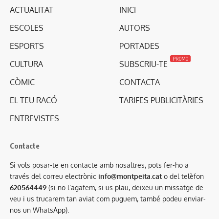
ACTUALITAT
INICI
ESCOLES
AUTORS
ESPORTS
PORTADES
PROMO
CULTURA
SUBSCRIU-TE
CÒMIC
CONTACTA
EL TEU RACÓ
TARIFES PUBLICITÀRIES
ENTREVISTES
Contacte
Si vols posar-te en contacte amb nosaltres, pots fer-ho a
través del correu electrònic
info@montpeita.cat
o del telèfon
620564449
(si no l’agafem, si us plau, deixeu un missatge de
veu i us trucarem tan aviat com puguem, també podeu enviar-
nos un WhatsApp).