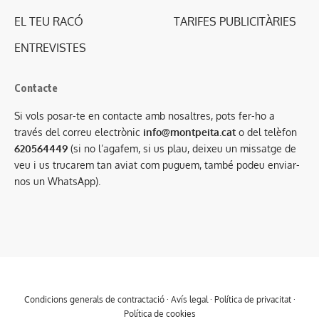
EL TEU RACÓ
TARIFES PUBLICITÀRIES
ENTREVISTES
Contacte
Si vols posar-te en contacte amb nosaltres, pots fer-ho a
través del correu electrònic
info@montpeita.cat
o del telèfon
620564449
(si no l’agafem, si us plau, deixeu un missatge de
veu i us trucarem tan aviat com puguem, també podeu enviar-
nos un WhatsApp).
Condicions generals de contractació
·
Avís legal
·
Política de privacitat
·
Política de cookies