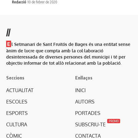
Redacció
10 de febrer de 2020
//
E
l Setmanari de Sant Fruitós de Bages és una entitat sense
ànim de lucre que compta amb la col·laboració
desinteressada de diverses persones del municipi i té per
objectiu informar de tot allò relacionat amb la població.
Seccions
Enllaços
ACTUALITAT
INICI
ESCOLES
AUTORS
ESPORTS
PORTADES
PROMO
CULTURA
SUBSCRIU-TE
CÒMIC
CONTACTA