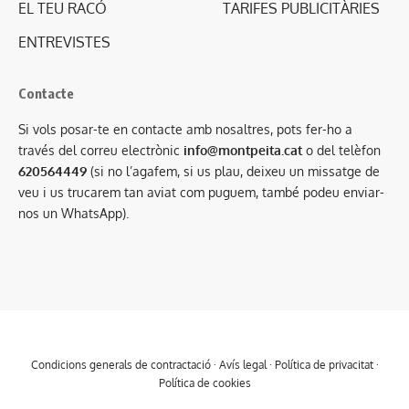
EL TEU RACÓ
TARIFES PUBLICITÀRIES
ENTREVISTES
Contacte
Si vols posar-te en contacte amb nosaltres, pots fer-ho a
través del correu electrònic
info@montpeita.cat
o del telèfon
620564449
(si no l’agafem, si us plau, deixeu un missatge de
veu i us trucarem tan aviat com puguem, també podeu enviar-
nos un WhatsApp).
Condicions generals de contractació
·
Avís legal
·
Política de privacitat
·
Política de cookies