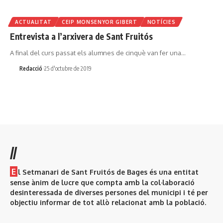
ACTUALITAT
CEIP MONSENYOR GIBERT
NOTÍCIES
Entrevista a l’arxivera de Sant Fruitós
A final del curs passat els alumnes de cinquè van fer una…
Redacció
25 d'octubre de 2019
//
E
l Setmanari de Sant Fruitós de Bages és una entitat
sense ànim de lucre que compta amb la col·laboració
desinteressada de diverses persones del municipi i té per
objectiu informar de tot allò relacionat amb la població.