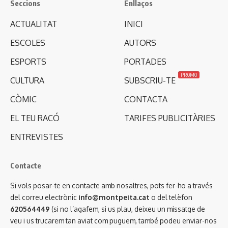
Seccions
Enllaços
ACTUALITAT
INICI
ESCOLES
AUTORS
ESPORTS
PORTADES
PROMO
CULTURA
SUBSCRIU-TE
CÒMIC
CONTACTA
EL TEU RACÓ
TARIFES PUBLICITÀRIES
ENTREVISTES
Contacte
Si vols posar-te en contacte amb nosaltres, pots fer-ho a través
del correu electrònic
info@montpeita.cat
o del telèfon
620564449
(si no l’agafem, si us plau, deixeu un missatge de
veu i us trucarem tan aviat com puguem, també podeu enviar-nos