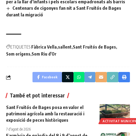
per a la llar d’infants i pels escolars empadronats als barris
Centenars de cigonyes fan nit a Sant Fruitós de Bages
durant la migració
ETIQUETES
Fàbrica Vella
sallent
Sant Fruitós de Bages
Som orígens
Som Riu d'Or
Facebook
També et pot interessar
Sant Fruitós de Bages posa en valor el
patrimoni agrícola amb la restauració i
exposició de peces històriques
ACTIVITAT MUNICIP
7 d'agost de 2026
Farmàcia de guàrdia del 8 i 9 d’agost de