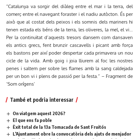
“Catalunya va sorgir del diàleg entre el mar i la terra, del
comerç entre el navegant foraster i el nadiu autòcton. És per
això que al costat dels peixos i els somnis dels mariners hi
tenen estada els béns de la terra, les oliveres, la mel, el vi…
Per la continuïtat d’aquests tresors dansem com dansaven
els antics grecs, fent brunzir cascavells i picant amb força
els bastons per així poder despertar cada primavera un nou
cicle de la vida. Amb goig i joia lliurem al foc les nostres
penes i saltem per sobre les flames amb la sang caldejada
per un bon vi i plens de passió per la festa.” – Fragment de
‘Som orígens’
També et podria interessar
On viatgem aquest 2026?
El que ens fa poble
Èxit total de la 13a Tomacada de Sant Fruitós
L’Ajuntament obre la convocatòria dels ajuts de menjador