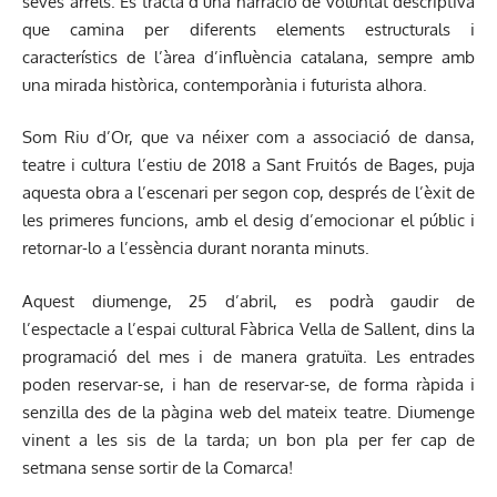
seves arrels. Es tracta d’una narració de voluntat descriptiva
que camina per diferents elements estructurals i
característics de l’àrea d’influència catalana, sempre amb
una mirada històrica, contemporània i futurista alhora.
Som Riu d’Or, que va néixer com a associació de dansa,
teatre i cultura l’estiu de 2018 a Sant Fruitós de Bages, puja
aquesta obra a l’escenari per segon cop, després de l’èxit de
les primeres funcions, amb el desig d’emocionar el públic i
retornar-lo a l’essència durant noranta minuts.
Aquest diumenge, 25 d’abril, es podrà gaudir de
l’espectacle a l’espai cultural Fàbrica Vella de Sallent, dins la
programació del mes i de manera gratuïta. Les entrades
poden reservar-se, i han de reservar-se, de forma ràpida i
senzilla des de la
pàgina web del mateix teatre
. Diumenge
vinent a les sis de la tarda; un bon pla per fer cap de
setmana sense sortir de la Comarca!