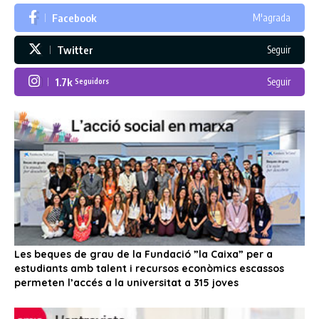
Facebook
M'agrada
Twitter
Seguir
1.7k
Seguir
Seguidors