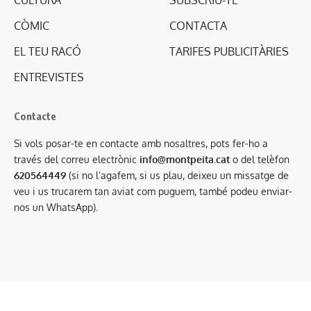
CULTURA
SUBSCRIU-TE
CÒMIC
CONTACTA
EL TEU RACÓ
TARIFES PUBLICITÀRIES
ENTREVISTES
Contacte
Si vols posar-te en contacte amb nosaltres, pots fer-ho a
través del correu electrònic
info@montpeita.cat
o del telèfon
620564449
(si no l’agafem, si us plau, deixeu un missatge de
veu i us trucarem tan aviat com puguem, també podeu enviar-
nos un WhatsApp).