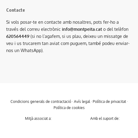
Contacte
Si vols posar-te en contacte amb nosaltres, pots fer-ho a
través del correu electrònic
info@montpeita.cat
o del telèfon
620564449
(si no l’agafem, si us plau, deixeu un missatge de
veu i us trucarem tan aviat com puguem, també podeu enviar-
nos un WhatsApp).
Condicions generals de contractació
·
Avís legal
·
Política de privacitat
·
Política de cookies
Mitjà associat a:
Amb el suport de: