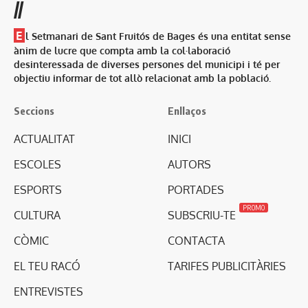
//
E
l Setmanari de Sant Fruitós de Bages és una entitat sense
ànim de lucre que compta amb la col·laboració
desinteressada de diverses persones del municipi i té per
objectiu informar de tot allò relacionat amb la població.
Seccions
Enllaços
ACTUALITAT
INICI
ESCOLES
AUTORS
ESPORTS
PORTADES
PROMO
CULTURA
SUBSCRIU-TE
CÒMIC
CONTACTA
EL TEU RACÓ
TARIFES PUBLICITÀRIES
ENTREVISTES