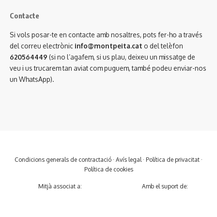
Contacte
Si vols posar-te en contacte amb nosaltres, pots fer-ho a través
del correu electrònic
info@montpeita.cat
o del telèfon
620564449
(si no l’agafem, si us plau, deixeu un missatge de
veu i us trucarem tan aviat com puguem, també podeu enviar-nos
un WhatsApp).
Condicions generals de contractació
·
Avís legal
·
Política de privacitat
·
Política de cookies
Mitjà associat a:
Amb el suport de: