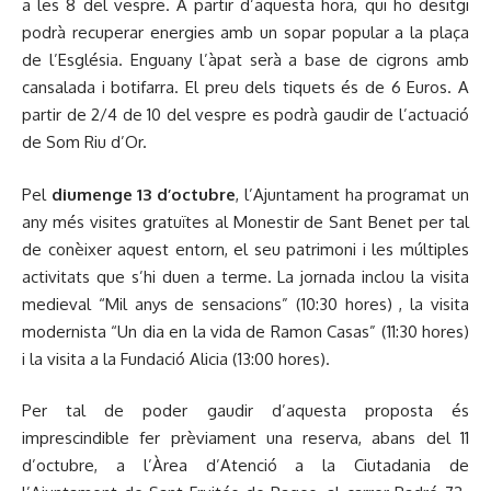
a les 8 del vespre. A partir d’aquesta hora, qui ho desitgi
podrà recuperar energies amb un sopar popular a la plaça
de l’Església. Enguany l’àpat serà a base de cigrons amb
cansalada i botifarra. El preu dels tiquets és de 6 Euros. A
partir de 2/4 de 10 del vespre es podrà gaudir de l’actuació
de Som Riu d’Or.
Pel
diumenge 13 d’octubre
, l’Ajuntament ha programat un
any més visites gratuïtes al Monestir de Sant Benet per tal
de conèixer aquest entorn, el seu patrimoni i les múltiples
activitats que s’hi duen a terme. La jornada inclou la visita
medieval “Mil anys de sensacions” (10:30 hores) , la visita
modernista “Un dia en la vida de Ramon Casas” (11:30 hores)
i la visita a la Fundació Alicia (13:00 hores).
Per tal de poder gaudir d’aquesta proposta és
imprescindible fer prèviament una reserva, abans del 11
d’octubre, a l’Àrea d’Atenció a la Ciutadania de