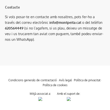
Contacte
Si vols posar-te en contacte amb nosaltres, pots fer-ho a
través del correu electrònic
info@montpeita.cat
o del telèfon
620564449
(si no l’agafem, si us plau, deixeu un missatge de
veu i us trucarem tan aviat com puguem, també podeu enviar-
nos un WhatsApp).
Condicions generals de contractació
·
Avís legal
·
Política de privacitat
·
Política de cookies
Mitjà associat a:
Amb el suport de: