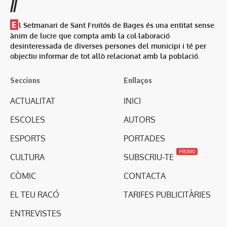
//
E
l Setmanari de Sant Fruitós de Bages és una entitat sense
ànim de lucre que compta amb la col·laboració
desinteressada de diverses persones del municipi i té per
objectiu informar de tot allò relacionat amb la població.
Seccions
Enllaços
ACTUALITAT
INICI
ESCOLES
AUTORS
ESPORTS
PORTADES
PROMO
CULTURA
SUBSCRIU-TE
CÒMIC
CONTACTA
EL TEU RACÓ
TARIFES PUBLICITÀRIES
ENTREVISTES