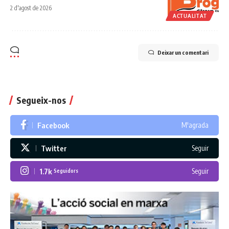
2 d'agost de 2026
ACTUALITAT
Deixar un comentari
Segueix-nos
Facebook
M'agrada
Twitter
Seguir
1.7k
Seguir
Seguidors