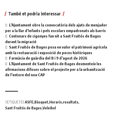
També et podria interessar
L’Ajuntament obre la convocatòria dels ajuts de menjador
per a la llar d’infants i pels escolars empadronats als barris
Centenars de cigonyes fan nit a Sant Fruitós de Bages
durant la migració
Sant Fruitós de Bages posa en valor el patrimoni agrícola
amb la restauració i exposició de peces històriques
Farmàcia de guàrdia del 8 i 9 d’agost de 2026
L’Ajuntament de Sant Fruitós de Bages desmenteix les
afirmacions difoses sobre el projecte per a la urbanització
de l’entorn del nou CAP
ETIQUETES
ASFE
Bàsquet
Horaris
resultats
Sant Fruitós de Bages
Voleibol