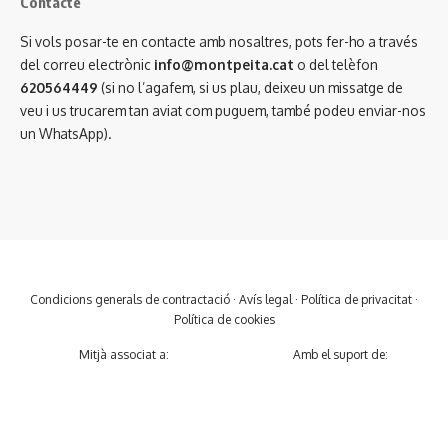
Contacte
Si vols posar-te en contacte amb nosaltres, pots fer-ho a través
del correu electrònic
info@montpeita.cat
o del telèfon
620564449
(si no l’agafem, si us plau, deixeu un missatge de
veu i us trucarem tan aviat com puguem, també podeu enviar-nos
un WhatsApp).
Condicions generals de contractació
·
Avís legal
·
Política de privacitat
·
Política de cookies
Mitjà associat a:
Amb el suport de: