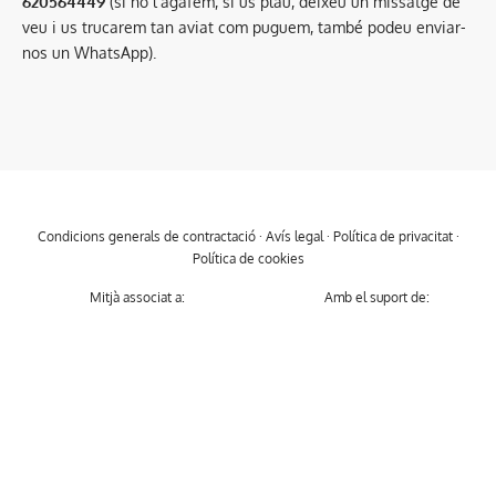
620564449
(si no l’agafem, si us plau, deixeu un missatge de
veu i us trucarem tan aviat com puguem, també podeu enviar-
nos un WhatsApp).
Condicions generals de contractació
·
Avís legal
·
Política de privacitat
·
Política de cookies
Mitjà associat a:
Amb el suport de: