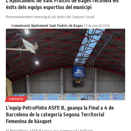
L’Ajuntament de Sant Fruitós de Bages reconeix els
èxits dels equips esportius del municipi
Reconeixement municipal als èxits de l’esport local
Comunicació Ajuntament Sant Fruitós de Bages
23 de juny de 2026
ESPORTS
L’equip PetroPinto ASFE B, guanya la Final a 4 de
Barcelona de la categoria Segona Territorial
Femenina de bàsquet
El PetroPinto ASFE B tanca una temporada brillant