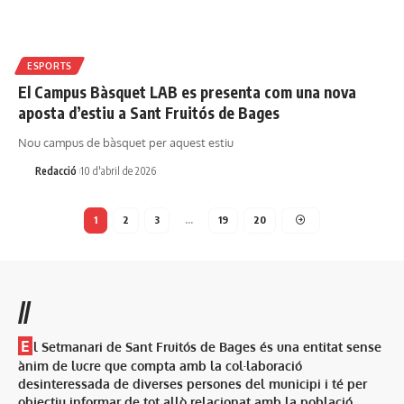
ESPORTS
El Campus Bàsquet LAB es presenta com una nova
aposta d’estiu a Sant Fruitós de Bages
Nou campus de bàsquet per aquest estiu
Redacció
10 d'abril de 2026
1
2
3
…
19
20
//
E
l Setmanari de Sant Fruitós de Bages és una entitat sense
ànim de lucre que compta amb la col·laboració
desinteressada de diverses persones del municipi i té per
objectiu informar de tot allò relacionat amb la població.