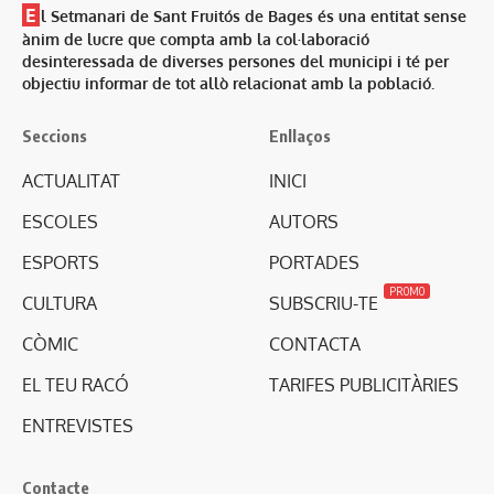
E
l Setmanari de Sant Fruitós de Bages és una entitat sense
ànim de lucre que compta amb la col·laboració
desinteressada de diverses persones del municipi i té per
objectiu informar de tot allò relacionat amb la població.
Seccions
Enllaços
ACTUALITAT
INICI
ESCOLES
AUTORS
ESPORTS
PORTADES
PROMO
CULTURA
SUBSCRIU-TE
CÒMIC
CONTACTA
EL TEU RACÓ
TARIFES PUBLICITÀRIES
ENTREVISTES
Contacte