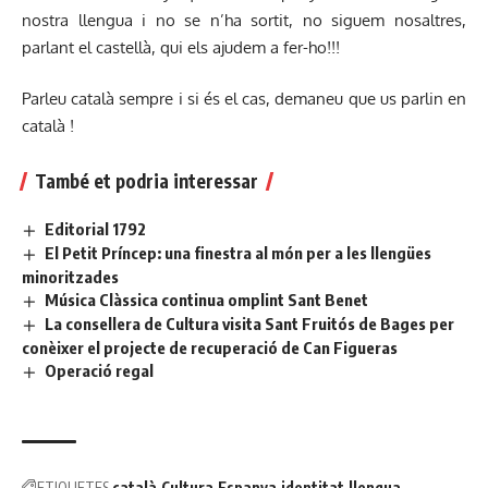
nostra llengua i no se n’ha sortit, no siguem nosaltres,
parlant el castellà, qui els ajudem a fer-ho!!!
Parleu català sempre i si és el cas, demaneu que us parlin en
català !
També et podria interessar
Editorial 1792
El Petit Príncep: una finestra al món per a les llengües
minoritzades
Música Clàssica continua omplint Sant Benet
La consellera de Cultura visita Sant Fruitós de Bages per
conèixer el projecte de recuperació de Can Figueras
Operació regal
ETIQUETES
català
Cultura
Espanya
identitat
llengua