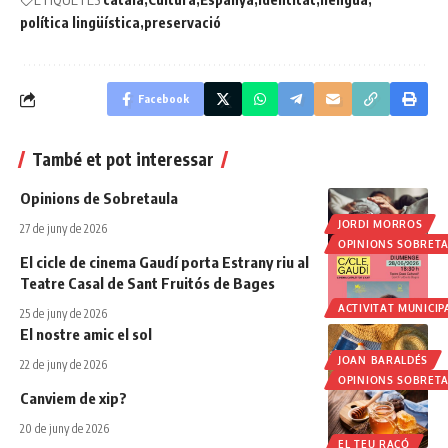
política lingüística
preservació
Facebook
També et pot interessar
Opinions de Sobretaula
JORDI MORROS
27 de juny de 2026
OPINIONS SOBRET
El cicle de cinema Gaudí porta Estrany riu al
Teatre Casal de Sant Fruitós de Bages
ACTIVITAT MUNICIP
25 de juny de 2026
El nostre amic el sol
JOAN BARALDÉS
22 de juny de 2026
OPINIONS SOBRET
Canviem de xip?
20 de juny de 2026
EL TEU RACÓ