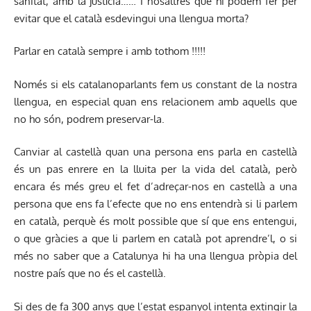
sanitat, amb la justícia…… I nosaltres què hi podem fer per
evitar que el català esdevingui una llengua morta?
Parlar en català sempre i amb tothom !!!!!
Només si els catalanoparlants fem us constant de la nostra
llengua, en especial quan ens relacionem amb aquells que
no ho són, podrem preservar-la.
Canviar al castellà quan una persona ens parla en castellà
és un pas enrere en la lluita per la vida del català, però
encara és més greu el fet d’adreçar-nos en castellà a una
persona que ens fa l’efecte que no ens entendrà si li parlem
en català, perquè és molt possible que sí que ens entengui,
o que gràcies a que li parlem en català pot aprendre’l, o si
més no saber que a Catalunya hi ha una llengua pròpia del
nostre país que no és el castellà.
Si des de fa 300 anys que l’estat espanyol intenta extingir la