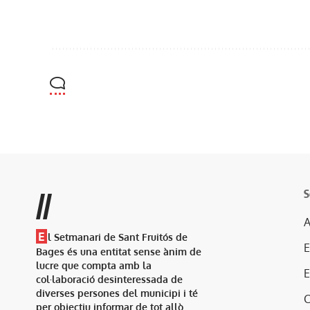
S
//
A
E
l Setmanari de Sant Fruitós de
Bages és una entitat sense ànim de
lucre que compta amb la
col·laboració desinteressada de
diverses persones del municipi i té
per objectiu informar de tot allò