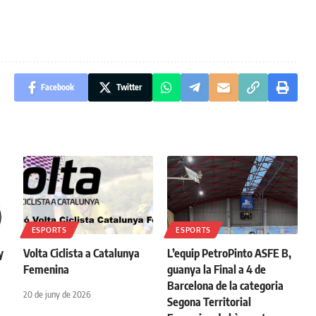
Facebook
Twitter
ESPORTS
ESPORTS
y
Volta Ciclista a Catalunya
L’equip PetroPinto ASFE B,
Femenina
guanya la Final a 4 de
Barcelona de la categoria
20 de juny de 2026
Segona Territorial