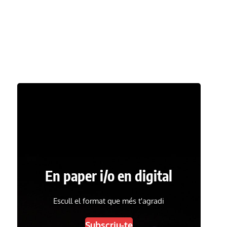
En paper i/o en digital
Escull el format que més t'agradi
Subscriu-te