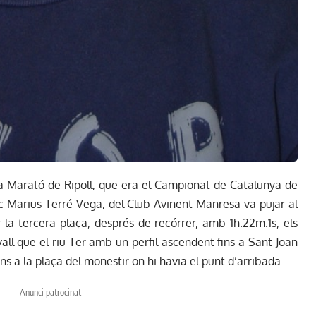
tja Marató de Ripoll, que era el Campionat de Catalunya de
nc Marius Terré Vega, del Club Avinent Manresa va pujar al
 la tercera plaça, després de recórrer, amb 1h.22m.1s, els
all que el riu Ter amb un perfil ascendent fins a Sant Joan
ins a la plaça del monestir on hi havia el punt d’arribada.
- Anunci patrocinat -