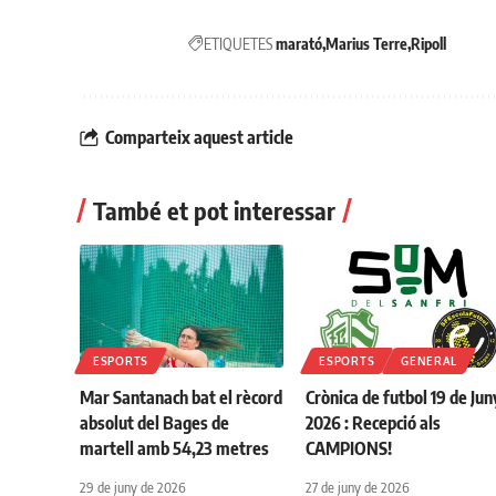
ETIQUETES
marató
Marius Terre
Ripoll
Comparteix aquest article
També et pot interessar
ESPORTS
ESPORTS
GENERAL
Mar Santanach bat el rècord
Crònica de futbol 19 de Jun
absolut del Bages de
2026 : Recepció als
martell amb 54,23 metres
CAMPIONS!
29 de juny de 2026
27 de juny de 2026