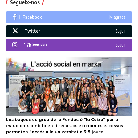
Segueix-nos
Facebook
M'agrada
Twitter
Seguir
1.7k
Seguir
Seguidors