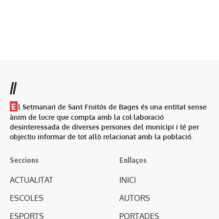
//
E
l Setmanari de Sant Fruitós de Bages és una entitat sense
ànim de lucre que compta amb la col·laboració
desinteressada de diverses persones del municipi i té per
objectiu informar de tot allò relacionat amb la població.
Seccions
Enllaços
ACTUALITAT
INICI
ESCOLES
AUTORS
ESPORTS
PORTADES