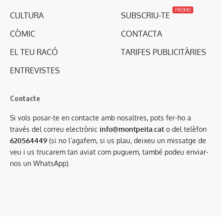
PROMO
CULTURA
SUBSCRIU-TE
CÒMIC
CONTACTA
EL TEU RACÓ
TARIFES PUBLICITÀRIES
ENTREVISTES
Contacte
Si vols posar-te en contacte amb nosaltres, pots fer-ho a
través del correu electrònic
info@montpeita.cat
o del telèfon
620564449
(si no l’agafem, si us plau, deixeu un missatge de
veu i us trucarem tan aviat com puguem, també podeu enviar-
nos un WhatsApp).