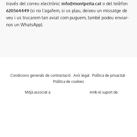
través del correu electrònic
info@montpeita.cat
o del telèfon
620564449
(si no l’agafem, si us plau, deixeu un missatge de
veu i us trucarem tan aviat com puguem, també podeu enviar-
nos un WhatsApp).
Condicions generals de contractació
·
Avís legal
·
Política de privacitat
·
Política de cookies
Mitjà associat a:
Amb el suport de: