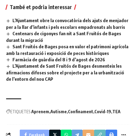
També et podria interessar
L’Ajuntament obre la convocatòria dels ajuts de menjador
per a la llar d’infants i pels escolars empadronats als barris
Centenars de cigonyes fan nit a Sant Fruitós de Bages
durant la migració
Sant Fruitós de Bages posa en valor el patrimoni agrícola
amb la restauració i exposició de peces històriques
Farmàcia de guàrdia del 8 i 9 d’agost de 2026
L’Ajuntament de Sant Fruitós de Bages desmenteix les
afirmacions difoses sobre el projecte per a la urbanització
de l’entorn del nou CAP
ETIQUETES
Aprenem
Autisme
Confinament
Covid-19
TEA
Facebook