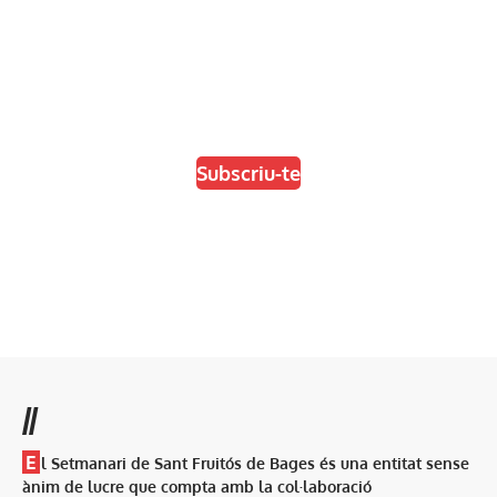
En paper i/o en digital
Escull el format que més t'agradi
Subscriu-te
//
E
l Setmanari de Sant Fruitós de Bages és una entitat sense
ànim de lucre que compta amb la col·laboració