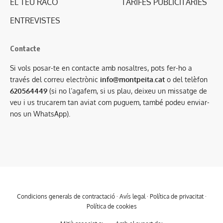
EL TEU RACÓ
TARIFES PUBLICITÀRIES
ENTREVISTES
Contacte
Si vols posar-te en contacte amb nosaltres, pots fer-ho a
través del correu electrònic
info@montpeita.cat
o del telèfon
620564449
(si no l’agafem, si us plau, deixeu un missatge de
veu i us trucarem tan aviat com puguem, també podeu enviar-
nos un WhatsApp).
Condicions generals de contractació
·
Avís legal
·
Política de privacitat
·
Política de cookies