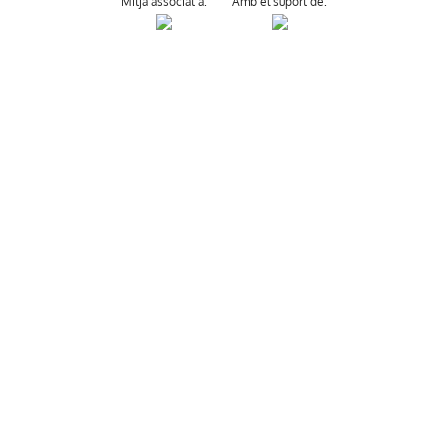
Mitjà associat a:
Amb el suport de: