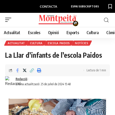
CONTACTA
ESPAI SUBSCRIPTORS
Actualitat
Escoles
Opinió
Esports
Cultura
Còmi
ACTUALITAT
CULTURA
ESCOLA PAIDOS
NOTÍCIES
La Llar d’infants de l’escola Paidos
Lectura de 1 min
Redacció
Última actualització: 25 de juliol de 2024 15:48