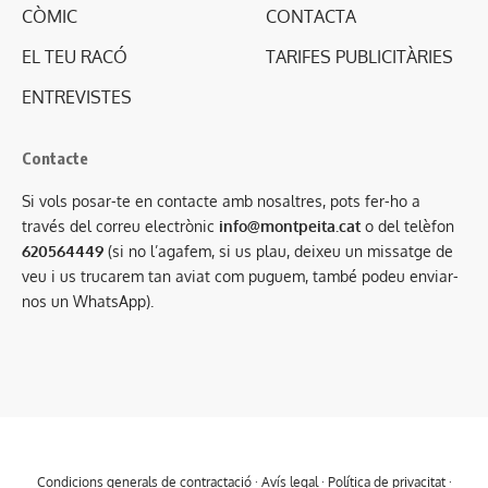
CÒMIC
CONTACTA
EL TEU RACÓ
TARIFES PUBLICITÀRIES
ENTREVISTES
Contacte
Si vols posar-te en contacte amb nosaltres, pots fer-ho a
través del correu electrònic
info@montpeita.cat
o del telèfon
620564449
(si no l’agafem, si us plau, deixeu un missatge de
veu i us trucarem tan aviat com puguem, també podeu enviar-
nos un WhatsApp).
Condicions generals de contractació
·
Avís legal
·
Política de privacitat
·