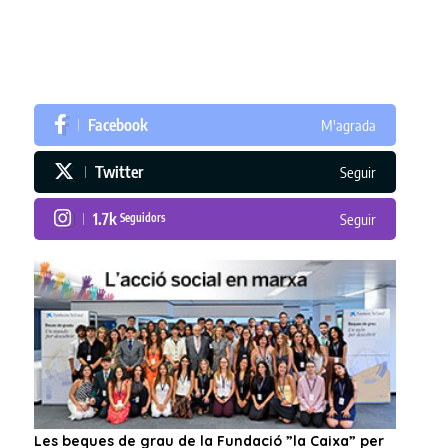
Facebook
M'agrada
Twitter
Seguir
1.7k
Seguidors
Seguir