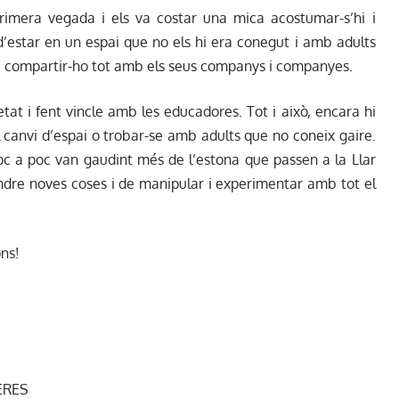
primera vegada i els va costar una mica acostumar-s’hi i
d’estar en un espai que no els hi era conegut i amb adults
 compartir-ho tot amb els seus companys i companyes.
at i fent vincle amb les educadores. Tot i això, encara hi
 canvi d’espai o trobar-se amb adults que no coneix gaire.
oc a poc van gaudint més de l’estona que passen a la Llar
endre noves coses i de manipular i experimentar amb tot el
ons!
ERES