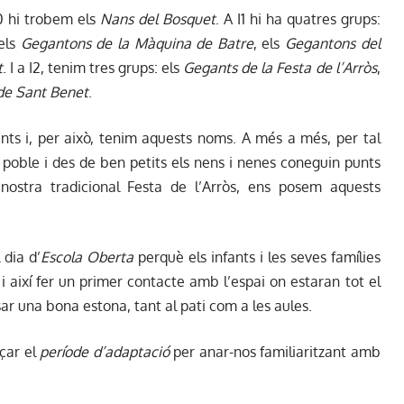
0 hi trobem els
Nans del Bosquet
. A I1 hi ha quatres grups:
 els
Gegantons de la Màquina de Batre
, els
Gegantons del
t
. I a I2, tenim tres grups: els
Gegants de la Festa de l’Arròs
,
de Sant Benet
.
nts i, per això, tenim aquests noms. A més a més, per tal
l poble i des de ben petits els nens i nenes coneguin punts
nostra tradicional Festa de l’Arròs, ens posem aquests
 dia d’
Escola Oberta
perquè els infants i les seves famílies
i així fer un primer contacte amb l’espai on estaran tot el
r una bona estona, tant al pati com a les aules.
çar el
període d’adaptació
per anar-nos familiaritzant amb