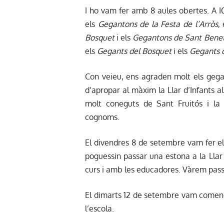
I ho vam fer amb 8 aules obertes. A I
els
Gegantons de la Festa de l’Arròs
,
Bosquet
i els
Gegantons de Sant Bene
els
Gegants del Bosquet
i els
Gegants 
Con veieu, ens agraden molt els gega
d’apropar al màxim la Llar d’Infants a
molt coneguts de Sant Fruitós i la 
cognoms.
El divendres 8 de setembre vam fer el
poguessin passar una estona a la Llar 
curs i amb les educadores. Vàrem passa
El dimarts 12 de setembre vam comen
l’escola.