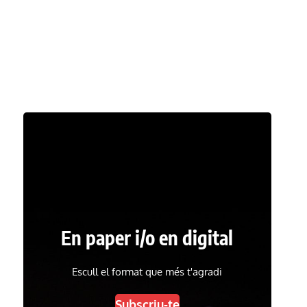
En paper i/o en digital
Escull el format que més t'agradi
Subscriu-te