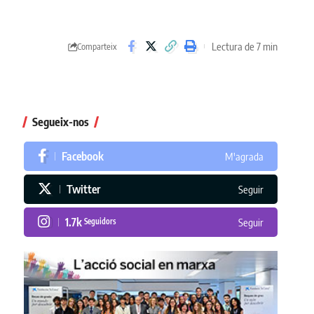
Lectura de 7 min
Comparteix
Segueix-nos
Facebook
M'agrada
Twitter
Seguir
1.7k
Seguidors
Seguir