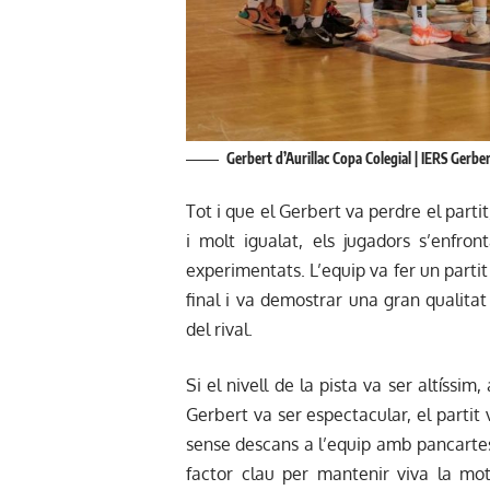
Gerbert d’Aurillac Copa Colegial | IERS Gerber
Tot i que el Gerbert va perdre el partit
i molt igualat, els jugadors s’enfro
experimentats. L’equip va fer un partit 
final i va demostrar una gran qualitat
del rival.
Si el nivell de la pista va ser altíssim
Gerbert va ser espectacular, el part
sense descans a l’equip amb pancartes 
factor clau per mantenir viva la moti