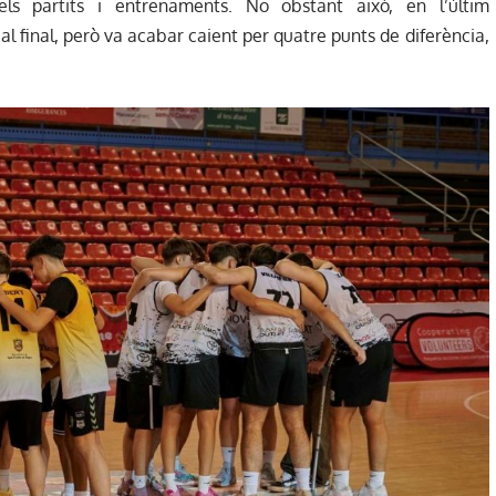
ls partits i entrenaments. No obstant això, en l’últim
 al final, però va acabar caient per quatre punts de diferència,