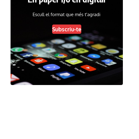
Escull el format que més t'agradi
Subscriu-te