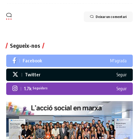
Deixar un comentari
Segueix-nos
Facebook
M'agrada
Twitter
Seguir
1.7k
Seguir
Seguidors