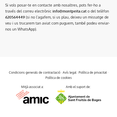
Si vols posar-te en contacte amb nosaltres, pots fer-ho a
través del correu electrònic
info@montpeita.cat
o del telèfon
620564449
(si no l’agafem, si us plau, deixeu un missatge de
veu i us trucarem tan aviat com puguem, també podeu enviar-
nos un WhatsApp).
Condicions generals de contractació
·
Avís legal
·
Política de privacitat
·
Política de cookies
Mitjà associat a:
Amb el suport de: