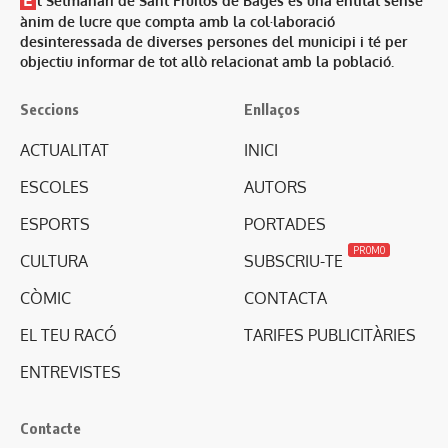
l Setmanari de Sant Fruitós de Bages és una entitat sense
ànim de lucre que compta amb la col·laboració
desinteressada de diverses persones del municipi i té per
objectiu informar de tot allò relacionat amb la població.
Seccions
Enllaços
ACTUALITAT
INICI
ESCOLES
AUTORS
ESPORTS
PORTADES
PROMO
CULTURA
SUBSCRIU-TE
CÒMIC
CONTACTA
EL TEU RACÓ
TARIFES PUBLICITÀRIES
ENTREVISTES
Contacte