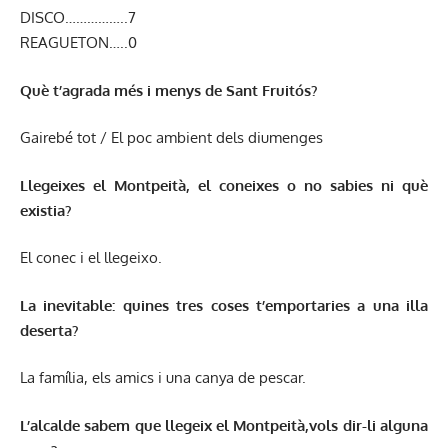
DISCO……………..7
REAGUETON…..0
Què t’agrada més i menys de Sant Fruitós?
Gairebé tot / El poc ambient dels diumenges
Llegeixes el Montpeità, el coneixes o no sabies ni què
existia?
El conec i el llegeixo.
La inevitable: quines tres coses t’emportaries a una illa
deserta?
La família, els amics i una canya de pescar.
L’alcalde sabem que llegeix el Montpeità,vols dir-li alguna