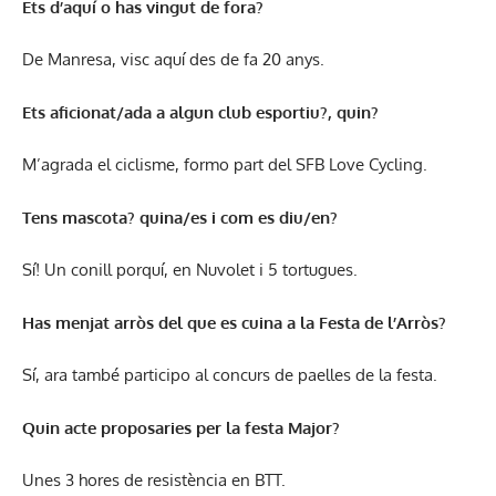
Ets d’aquí o has vingut de fora?
De Manresa, visc aquí des de fa 20 anys.
Ets aficionat/ada a algun club esportiu?, quin?
M’agrada el ciclisme, formo part del SFB Love Cycling.
Tens mascota? quina/es i com es diu/en?
Sí! Un conill porquí, en Nuvolet i 5 tortugues.
Has menjat arròs del que es cuina a la Festa de l’Arròs?
Sí, ara també participo al concurs de paelles de la festa.
Quin acte proposaries per la festa Major?
Unes 3 hores de resistència en BTT.