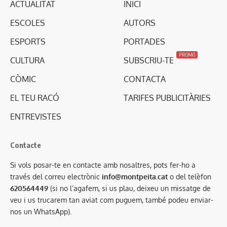
ACTUALITAT
INICI
ESCOLES
AUTORS
ESPORTS
PORTADES
PROMO
CULTURA
SUBSCRIU-TE
CÒMIC
CONTACTA
EL TEU RACÓ
TARIFES PUBLICITÀRIES
ENTREVISTES
Contacte
Si vols posar-te en contacte amb nosaltres, pots fer-ho a
través del correu electrònic
info@montpeita.cat
o del telèfon
620564449
(si no l’agafem, si us plau, deixeu un missatge de
veu i us trucarem tan aviat com puguem, també podeu enviar-
nos un WhatsApp).