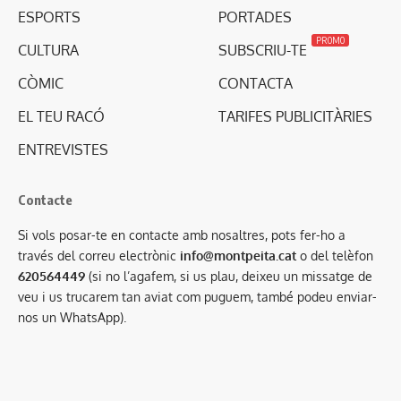
ESPORTS
PORTADES
PROMO
CULTURA
SUBSCRIU-TE
CÒMIC
CONTACTA
EL TEU RACÓ
TARIFES PUBLICITÀRIES
ENTREVISTES
Contacte
Si vols posar-te en contacte amb nosaltres, pots fer-ho a
través del correu electrònic
info@montpeita.cat
o del telèfon
620564449
(si no l’agafem, si us plau, deixeu un missatge de
veu i us trucarem tan aviat com puguem, també podeu enviar-
nos un WhatsApp).