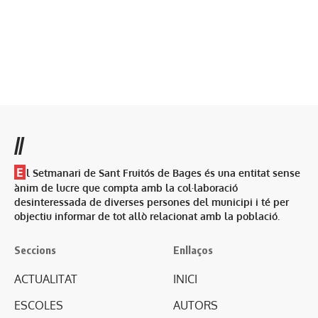
//
E
l Setmanari de Sant Fruitós de Bages és una entitat sense
ànim de lucre que compta amb la col·laboració
desinteressada de diverses persones del municipi i té per
objectiu informar de tot allò relacionat amb la població.
Seccions
Enllaços
ACTUALITAT
INICI
ESCOLES
AUTORS