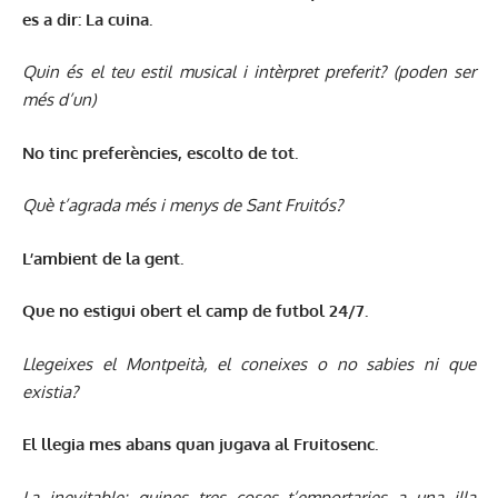
es a dir: La cuina.
Quin és el teu estil musical i intèrpret preferit? (poden ser
més d’un)
No tinc preferències, escolto de tot.
Què t’agrada més i menys de Sant Fruitós?
L’ambient de la gent.
Que no estigui obert el camp de futbol 24/7.
Llegeixes el Montpeità, el coneixes o no sabies ni que
existia?
El llegia mes abans quan jugava al Fruitosenc.
La inevitable: quines tres coses t’emportaries a una illa