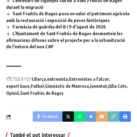
Centenars de cigonyes fan nit a Sant Fruitós de Bages
durant la migració
Sant Fruitós de Bages posa en valor el patrimoni agrícola
amb la restauració i exposició de peces històriques
Farmàcia de guàrdia del 8 i 9 d’agost de 2026
L’Ajuntament de Sant Fruitós de Bages desmenteix les
afirmacions difoses sobre el projecte per a la urbanització
de l’entorn del nou CAP
ETIQUETES
1
Barça
entrevista
Entrevistes a l'atzar
esport base
Futbol
Gimnàstic de Manresa
Joventut
Júlia Cots
Opinió
Sant Fruitós de Bages
Facebook
També et pot interessar