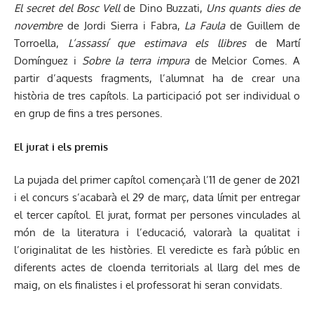
El secret del Bosc Vell
de Dino Buzzati,
Uns quants dies de
novembre
de Jordi Sierra i Fabra,
La Faula
de Guillem de
Torroella,
L’assassí que estimava els llibres
de Martí
Domínguez i
Sobre la terra impura
de Melcior Comes. A
partir d’aquests fragments, l’alumnat ha de crear una
història de tres capítols. La participació pot ser individual o
en grup de fins a tres persones.
El jurat i els premis
La pujada del primer capítol començarà l’11 de gener de 2021
i el concurs s’acabarà el 29 de març, data límit per entregar
el tercer capítol. El jurat, format per persones vinculades al
món de la literatura i l’educació, valorarà la qualitat i
l’originalitat de les històries. El veredicte es farà públic en
diferents actes de cloenda territorials al llarg del mes de
maig, on els finalistes i el professorat hi seran convidats.