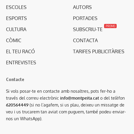
ESCOLES
AUTORS
ESPORTS
PORTADES
PROMO
CULTURA
SUBSCRIU-TE
CÒMIC
CONTACTA
EL TEU RACÓ
TARIFES PUBLICITÀRIES
ENTREVISTES
Contacte
Si vols posar-te en contacte amb nosaltres, pots fer-ho a
través del correu electrònic
info@montpeita.cat
o del telèfon
620564449
(si no l’agafem, si us plau, deixeu un missatge de
veu i us trucarem tan aviat com puguem, també podeu enviar-
nos un WhatsApp).