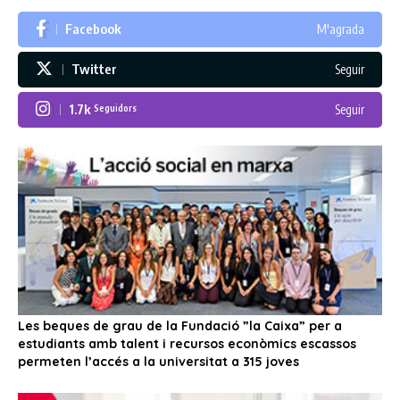
Facebook
M'agrada
Twitter
Seguir
1.7k
Seguir
Seguidors