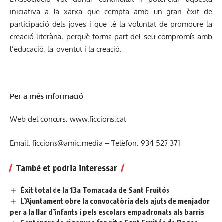
iniciativa a la xarxa que compta amb un gran èxit de
participació dels joves i que té la voluntat de promoure la
creació literària, perquè forma part del seu compromís amb
l’educació, la joventut i la creació.
Per a més informació
Web del concurs: www.ficcions.cat
Email:
ficcions@amic.media
– Telèfon: 934 527 371
També et podria interessar
Èxit total de la 13a Tomacada de Sant Fruitós
L’Ajuntament obre la convocatòria dels ajuts de menjador
per a la llar d’infants i pels escolars empadronats als barris
Centenars de cigonyes fan nit a Sant Fruitós de Bages