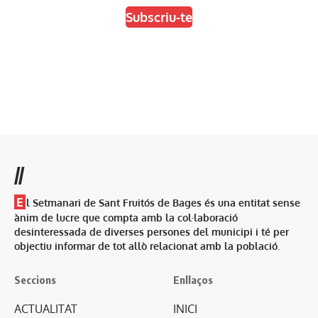
Subscriu-te
//
E
l Setmanari de Sant Fruitós de Bages és una entitat sense
ànim de lucre que compta amb la col·laboració
desinteressada de diverses persones del municipi i té per
objectiu informar de tot allò relacionat amb la població.
Seccions
Enllaços
ACTUALITAT
INICI