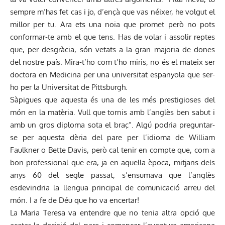
sempre m’has fet cas i jo, d’ençà que vas néixer, he volgut el
millor per tu. Ara ets una noia que promet però no pots
conformar-te amb el que tens. Has de volar i assolir reptes
que, per desgràcia, són vetats a la gran majoria de dones
del nostre país. Mira-t’ho com t’ho miris, no és el mateix ser
doctora en Medicina per una universitat espanyola que ser-
ho per la Universitat de Pittsburgh.
Sàpigues que aquesta és una de les més prestigioses del
món en la matèria. Vull que tornis amb l’anglès ben sabut i
amb un gros diploma sota el braç”. Algú podria preguntar-
se per aquesta dèria del pare per l’idioma de William
Faulkner o Bette Davis, però cal tenir en compte que, com a
bon professional que era, ja en aquella època, mitjans dels
anys 60 del segle passat, s’ensumava que l’anglès
esdevindria la llengua principal de comunicació arreu del
món. I a fe de Déu que ho va encertar!
La Maria Teresa va entendre que no tenia altra opció que