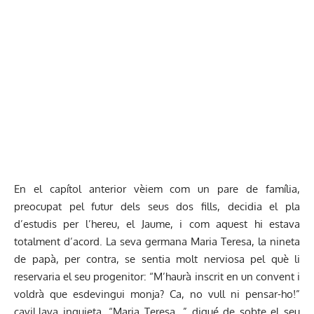
En el capítol anterior vèiem com un pare de família,
preocupat pel futur dels seus dos fills, decidia el pla
d’estudis per l’hereu, el Jaume, i com aquest hi estava
totalment d’acord. La seva germana Maria Teresa, la nineta
de papà, per contra, se sentia molt nerviosa pel què li
reservaria el seu progenitor: “M’haurà inscrit en un convent i
voldrà que esdevingui monja? Ca, no vull ni pensar-ho!”
cavil.lava inquieta. “Maria Teresa…” digué de sobte el seu