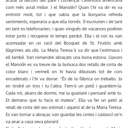
acatar la decisió del pare i començar l’aventura americana
com més aviat millor. I el Manolín? Quan l’hi va dir es va
entristir molt; tot i que sabia que la llunyania refreda
sentiments, esperaria a que ella tornés. S’escriurien i de tant
en tant es telefonarien; i quan vingués de vacances podrien
estar junts i recuperar el temps perdut. Ella i el noi es van
acomiadar en un racó del Bosquet de St. Fruitós amb
llàgrimes als ulls. La Maria Teresa li va dir que l’estimava i
ell també. Van romandre abraçats una bona estona. Llavors
el Manolín es va treure de la butxaca dos retalls de cinta de
color blanc i vermell on hi havia dibuixats tot de cors
encadenats i l’hi va donar: “És de la fàbrica on treballo. Jo
en tindré un tros i tu l’altra. Fem-li un petó i guardem-la.
Cada nit, abans de dormir, me la guaitaré i pensaré amb tu.
Et demano que tu facis el mateix”. Ella va fer un petó al
retall de cinta del seu estimat i aquest al de la Maria Teresa.
Es van tornar a abraçar, van guardar les cintes i cadascú se’n
va anar a casa seva plorant.