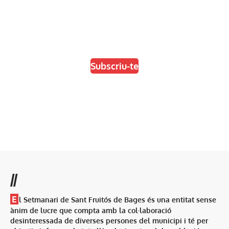
En paper i/o en digital
Escull el format que més t'agradi
Subscriu-te
//
E
l Setmanari de Sant Fruitós de Bages és una entitat sense
ànim de lucre que compta amb la col·laboració
desinteressada de diverses persones del municipi i té per