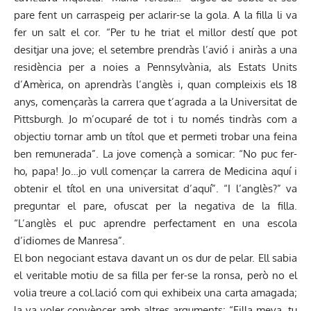
pare fent un carraspeig per aclarir-se la gola. A la filla li va
fer un salt el cor. “Per tu he triat el millor destí que pot
desitjar una jove; el setembre prendràs l’avió i aniràs a una
residència per a noies a Pennsylvània, als Estats Units
d’Amèrica, on aprendràs l’anglès i, quan compleixis els 18
anys, començaràs la carrera que t’agrada a la Universitat de
Pittsburgh. Jo m’ocuparé de tot i tu només tindràs com a
objectiu tornar amb un títol que et permeti trobar una feina
ben remunerada”. La jove començà a somicar: “No puc fer-
ho, papa! Jo…jo vull començar la carrera de Medicina aquí i
obtenir el títol en una universitat d’aquí”. “I l’anglès?” va
preguntar el pare, ofuscat per la negativa de la filla.
“L’anglès el puc aprendre perfectament en una escola
d’idiomes de Manresa”.
El bon negociant estava davant un os dur de pelar. Ell sabia
el veritable motiu de sa filla per fer-se la ronsa, però no el
volia treure a col.lació com qui exhibeix una carta amagada;
la va voler convèncer amb altres arguments: “Filla meva, tu