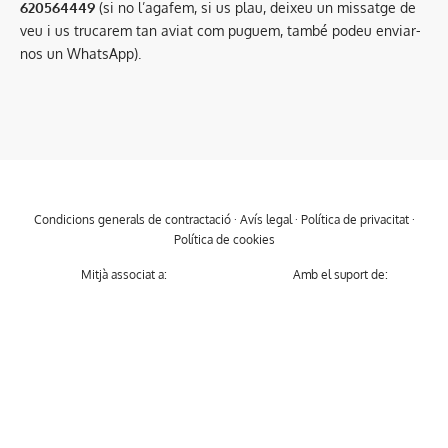
620564449
(si no l’agafem, si us plau, deixeu un missatge de
veu i us trucarem tan aviat com puguem, també podeu enviar-
nos un WhatsApp).
Condicions generals de contractació
·
Avís legal
·
Política de privacitat
·
Política de cookies
Mitjà associat a:
Amb el suport de: