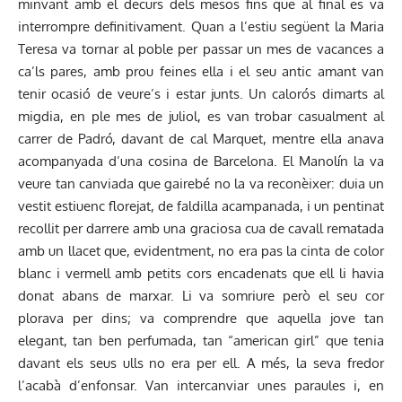
minvant amb el decurs dels mesos fins que al final es va
interrompre definitivament. Quan a l’estiu següent la Maria
Teresa va tornar al poble per passar un mes de vacances a
ca’ls pares, amb prou feines ella i el seu antic amant van
tenir ocasió de veure’s i estar junts. Un calorós dimarts al
migdia, en ple mes de juliol, es van trobar casualment al
carrer de Padró, davant de cal Marquet, mentre ella anava
acompanyada d’una cosina de Barcelona. El Manolín la va
veure tan canviada que gairebé no la va reconèixer: duia un
vestit estiuenc florejat, de faldilla acampanada, i un pentinat
recollit per darrere amb una graciosa cua de cavall rematada
amb un llacet que, evidentment, no era pas la cinta de color
blanc i vermell amb petits cors encadenats que ell li havia
donat abans de marxar. Li va somriure però el seu cor
plorava per dins; va comprendre que aquella jove tan
elegant, tan ben perfumada, tan “american girl” que tenia
davant els seus ulls no era per ell. A més, la seva fredor
l’acabà d’enfonsar. Van intercanviar unes paraules i, en