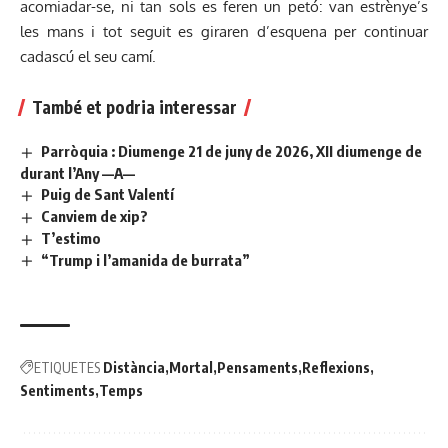
acomiadar-se, ni tan sols es feren un petó: van estrènye’s
les mans i tot seguit es giraren d’esquena per continuar
cadascú el seu camí.
També et podria interessar
Parròquia : Diumenge 21 de juny de 2026, XII diumenge de
durant l’Any —A—
Puig de Sant Valentí
Canviem de xip?
T’estimo
“Trump i l’amanida de burrata”
ETIQUETES
Distància
Mortal
Pensaments
Reflexions
Sentiments
Temps