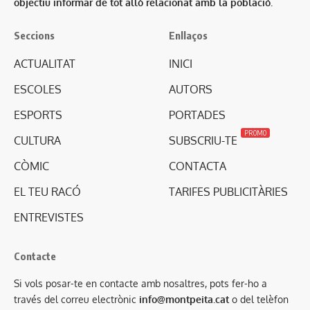
objectiu informar de tot allò relacionat amb la població.
Seccions
Enllaços
ACTUALITAT
INICI
ESCOLES
AUTORS
ESPORTS
PORTADES
PROMO
CULTURA
SUBSCRIU-TE
CÒMIC
CONTACTA
EL TEU RACÓ
TARIFES PUBLICITÀRIES
ENTREVISTES
Contacte
Si vols posar-te en contacte amb nosaltres, pots fer-ho a
través del correu electrònic
info@montpeita.cat
o del telèfon