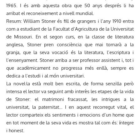
1965. I és amb aquesta obra que 50 anys després li ha
arribat el reconeixement a nivell mundial.
Resum: William Stoner és fill de grangers i l’any 1910 entra
com a estudiant de la Facultat d’Agricultura de la Universitat
de Missouri. En el segon curs, en la classe de literatura
anglesa, Stoner pren consciència que mai tornarà a la
granja, que la seva vocació és la literatura, l’escriptura i
l’ensenyament. Stoner arriba a ser professor assistent i, tot i
que acadèmicament no progressa més enllà, sempre es
dedica a l’estudi i al món universitari.
La novel·la està molt ben escrita, de forma senzilla però
intensa el lector va seguint amb interès les etapes de la vida
de Stoner: el matrimoni fracassat, les intrigues a la
universitat, la paternitat… I en aquest recorregut vital, el
lector comparteix els sentiments i emocions d’un home que
en tot moment de la seva vida es mostra tal com és: íntegre
i honest.