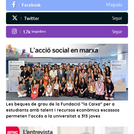
Facebook
M'agrada
Twitter
Seguir
1.7k
Seguir
Seguidors