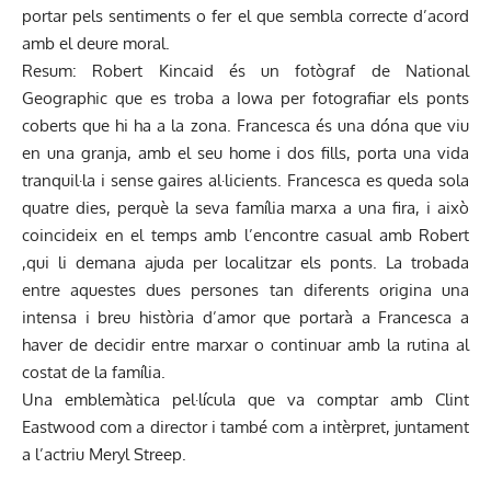
portar pels sentiments o fer el que sembla correcte d’acord
amb el deure moral.
Resum: Robert Kincaid és un fotògraf de National
Geographic que es troba a Iowa per fotografiar els ponts
coberts que hi ha a la zona. Francesca és una dóna que viu
en una granja, amb el seu home i dos fills, porta una vida
tranquil·la i sense gaires al·licients. Francesca es queda sola
quatre dies, perquè la seva família marxa a una fira, i això
coincideix en el temps amb l’encontre casual amb Robert
,qui li demana ajuda per localitzar els ponts. La trobada
entre aquestes dues persones tan diferents origina una
intensa i breu història d’amor que portarà a Francesca a
haver de decidir entre marxar o continuar amb la rutina al
costat de la família.
Una emblemàtica pel·lícula que va comptar amb Clint
Eastwood com a director i també com a intèrpret, juntament
a l’actriu Meryl Streep.