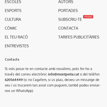
ESCOLES
AUTORS
ESPORTS
PORTADES
PROMO
CULTURA
SUBSCRIU-TE
CÒMIC
CONTACTA
EL TEU RACÓ
TARIFES PUBLICITÀRIES
ENTREVISTES
Contacte
Si vols posar-te en contacte amb nosaltres, pots fer-ho a
través del correu electrònic
info@montpeita.cat
o del telèfon
620564449
(si no l’agafem, si us plau, deixeu un missatge de
veu i us trucarem tan aviat com puguem, també podeu enviar-
nos un WhatsApp).