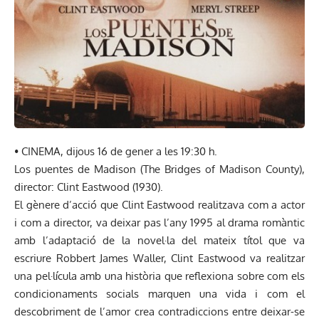
• CINEMA, dijous 16 de gener a les 19:30 h.
Los puentes de Madison (The Bridges of Madison County),
director: Clint Eastwood (1930).
El gènere d’acció que Clint Eastwood realitzava com a actor
i com a director, va deixar pas l’any 1995 al drama romàntic
amb l’adaptació de la novel·la del mateix títol que va
escriure Robbert James Waller, Clint Eastwood va realitzar
una pel·lícula amb una història que reflexiona sobre com els
condicionaments socials marquen una vida i com el
descobriment de l’amor crea contradiccions entre deixar-se