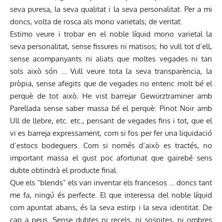
seva puresa, la seva qualitat i la seva personalitat. Per a mi
doncs, volta de rosca als mono varietals; de veritat.
Estimo veure i trobar en el noble líquid mono varietal la
seva personalitat, sense fissures ni matisos; ho vull tot d’ell,
sense acompanyants ni aliats que moltes vegades ni tan
sols això són … Vull veure tota la seva transparència, la
pròpia, sense afegits que de vegades no entenc molt bé el
perquè de tot això. He vist barrejar Gewürztraminer amb
Parellada sense saber massa bé el perquè: Pinot Noir amb
Ull de llebre, etc. etc., pensant de vegades fins i tot, que el
vi es barreja expressament, com si fos per fer una liquidació
d’estocs bodeguers. Com si només d’això es tractés, no
important massa el gust poc afortunat que gairebé sens
dubte obtindrà el producte final.
Que els “blends” els van inventar els francesos … doncs tant
me fa, ningú és perfecte. El que interessa del noble líquid
com apuntat abans, és la seva estirp i la seva identitat. De
cap a peus. Sense dubtes ni recels, ni sospites, ni ombres