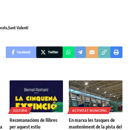
rats
Sant Valenti
Facebook
Twitter
CULTURA
ACTIVITAT MUNICIPAL
Recomanacions de llibres
En marxa les tasques de
na
per aquest estiu
manteniment de la pista del