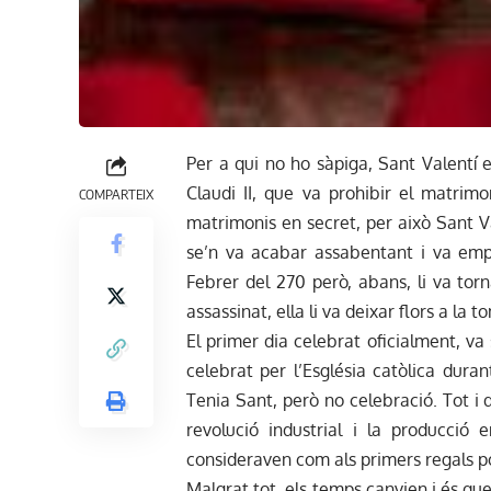
Per a qui no ho sàpiga, Sant Valentí 
Claudi II, que va prohibir el matrim
COMPARTEIX
matrimonis en secret, per això Sant V
se’n va acabar assabentant i va empr
Febrer del 270 però, abans, li va torna
assassinat, ella li va deixar flors a la 
El primer dia celebrat oficialment, va s
celebrat per l’Església catòlica duran
Tenia Sant, però no celebració. Tot i q
revolució industrial i la producció
consideraven com als primers regals po
Malgrat tot, els temps canvien i és qu