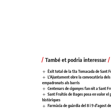
També et podria interessar
Èxit total de la 13a Tomacada de Sant F
L’Ajuntament obre la convocatòria dels a
empadronats als barris
Centenars de cigonyes fan nit a Sant Fr
Sant Fruitós de Bages posa en valor el 
històriques
Farmàcia de guàrdia del 8 i 9 d’agost d