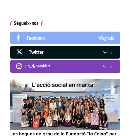
Segueix-nos
Facebook
M'agrada
Twitter
Seguir
1.7k
Seguidors
Seguir