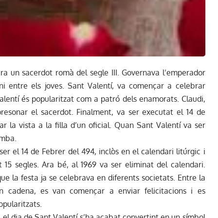
era un sacerdot romà del segle III. Governava l’emperador
oni entre els joves. Sant Valentí, va començar a celebrar
alentí és popularitzat com a patró dels enamorats. Claudi,
esonar el sacerdot. Finalment, va ser executat el 14 de
r la vista a la filla d’un oficial. Quan Sant Valentí va ser
tomba.
er el 14 de Febrer del 494, inclòs en el calendari litúrgic i
t 15 segles. Ara bé, al 1969 va ser eliminat del calendari.
ue la festa ja se celebrava en diferents societats. Entre la
 en cadena, es van començar a enviar felicitacions i es
pularitzats.
e el dia de Sant Valentí s’ha acabat convertint en un símbol