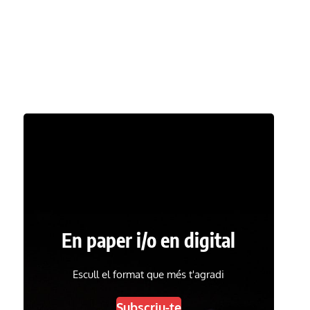
En paper i/o en digital
Escull el format que més t'agradi
Subscriu-te