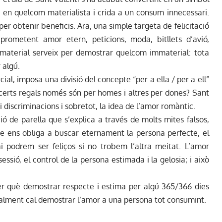
r en quelcom materialista i crida a un consum innecessari.
er obtenir beneficis. Ara, una simple targeta de felicitació
 prometent amor etern, peticions, moda, bitllets d’avió,
material serveix per demostrar quelcom immaterial: tota
 algú.
al, imposa una divisió del concepte “per a ella / per a ell”
 certs regals només són per homes i altres per dones? Sant
i discriminacions i sobretot, la idea de l’amor romàntic.
ó de parella que s’explica a través de molts mites falsos,
te ens obliga a buscar eternament la persona perfecte, el
i podrem ser feliços si no trobem l’altra meitat. L’amor
ssió, el control de la persona estimada i la gelosia; i això
per què demostrar respecte i estima per algú 365/366 dies
realment cal demostrar l’amor a una persona tot consumint.