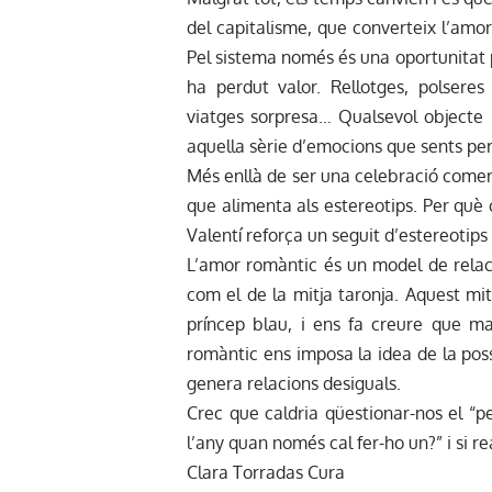
del capitalisme, que converteix l’amo
Pel sistema només és una oportunitat p
ha perdut valor. Rellotges, polseres
viatges sorpresa… Qualsevol objecte 
aquella sèrie d’emocions que sents per
Més enllà de ser una celebració comerci
que alimenta als estereotips. Per què
Valentí reforça un seguit d’estereotips 
L’amor romàntic és un model de relaci
com el de la mitja taronja. Aquest mi
príncep blau, i ens fa creure que ma
romàntic ens imposa la idea de la posse
genera relacions desiguals.
Crec que caldria qüestionar-nos el “
l’any quan només cal fer-ho un?” i si 
Clara Torradas Cura