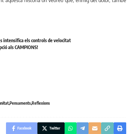
nt aquesta història on veureu que, enmig del dolor, també
s intensifica els controls de velocitat
cepció als CAMPIONS!
nitat
Pensaments
Reflexions
Facebook
Twitter