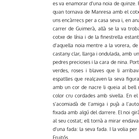
es va enamorar d’una noia de quinze. 
quan tornava de Manresa amb el cotxe 
uns encàrrecs per a casa seva i, en an
carrer de Guimerà, allà se la va tro
cotxe de línia i de la finestrella est
d’aquella noia mentre a la vorera, d
castany clar, llarga i ondulada, amb un
pedres precioses i la cara de nina. Por
verdes, roses i blaves que li arribav
espatlles que realçaven la seva figura
amb un cor de nacre li queia al bell m
color cru cordades amb sivella. En e
s’acomiadà de l’amiga i pujà a l’aut
fixada amb algú del darrere. El noi gi
al seu costat; ell tornà a mirar endavan
d’una fada: la seva fada. I la volia per
Fruitós.