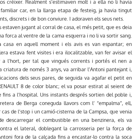
-los créixer. Realment s’estimaven molt i a ella no li havia
amiliar car, en la llarga etapa de festeig, ja havia tingut
nts, discrets i de bon conviure. I adoraven els seus nets.
 estaven jugant al corral de casa, el més petit, que es deia
 forca al ventre de la cama esquerra i no li va sortir sang.
 a casa en aquell moment i els avis es van espantar; en
a estava fent visites i era ilocalitzable, van fer avisar el
 a l’hort, per tal que vingués corrents i portés el nen a
a criatura de només 3 anys, va arribar l’Antoni pantejant i,
icacions dels seus pares, de seguida va agafar el petit en
 RENAULT 8 de color blanc; el va posar estirat al seient de
 fins a l’hospital. Uns instants després sortien del poble i,
rretera de Berga coneguda llavors com l’ “empalma”, ell,
r cas de l’stop i un camió-cisterna de la Campsa, que venia
 de descarregar el combustible en una benzinera, els va
ontra el lateral, doblegant la carrosseria per la força de
Antoni fora de la calçada fins a encastar-lo contra la soca