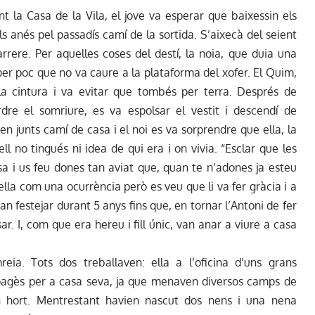
t la Casa de la Vila, el jove va esperar que baixessin els
ls anés pel passadís camí de la sortida. S’aixecà del seient
rrere. Per aquelles coses del destí, la noia, que duia una
er poc que no va caure a la plataforma del xofer. El Quim,
la cintura i va evitar que tombés per terra. Després de
erdre el somriure, es va espolsar el vestit i descendí de
ren junts camí de casa i el noi es va sorprendre que ella, la
ll no tingués ni idea de qui era i on vivia. “Esclar que les
a i us feu dones tan aviat que, quan te n’adones ja esteu
 a ella com una ocurrència però es veu que li va fer gràcia i a
van festejar durant 5 anys fins que, en tornar l’Antoni de fer
ar. I, com que era hereu i fill únic, van anar a viure a casa
eia. Tots dos treballaven: ella a l’oficina d’uns grans
pagès per a casa seva, ja que menaven diversos camps de
n hort. Mentrestant havien nascut dos nens i una nena