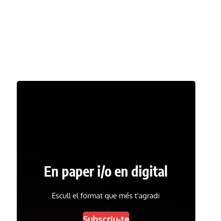
En paper i/o en digital
Escull el format que més t'agradi
Subscriu-te