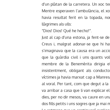
d’un plàtan de la carretera. Un xoc ter
Mentre esperaven l’ambulància, el xo
havia resultat ferit en la topada, 
llàgrimes als ulls:
“Dios! Dios! Qué he hecho!”.
Just al cap d’una estona, ja fent-se d
Creus i, malgrat adonar-se que hi ha
s’imaginava que la causa era un accid
que la guàrdia civil i uns quants vo
membre de la Benemèrita dirigia el
insistentment, obligant als conduct
víctimes ja havia marxat cap a Manresa
al voral. Per tant, com que degut a la
va arribar a casa que li van explicar e
dies, per no dir mesos, va caure en u
dos fills petits i uns sogres que ja mai