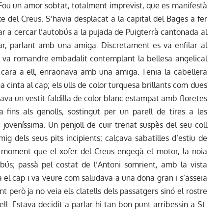
Fou un amor sobtat, totalment imprevist, que es manifestà
del Creus. S’havia desplaçat a la capital del Bages a fer
ar a cercar l’autobús a la pujada de Puigterrà cantonada al
bar, parlant amb una amiga. Discretament es va enfilar al
ant va romandre embadalit contemplant la bellesa angelical
e cara a ell, enraonava amb una amiga. Tenia la cabellera
a cinta al cap; els ulls de color turquesa brillants com dues
tava un vestit-faldilla de color blanc estampat amb floretes
a fins als genolls, sostingut per un parell de tires a les
 joveníssima. Un penjoll de cuir trenat suspès del seu coll
ig dels seus pits incipients; calçava sabatilles d’estiu de
l moment que el xofer del Creus engegà el motor, la noia
obús; passà pel costat de l’Antoni somrient, amb la vista
rà el cap i va veure com saludava a una dona gran i s’asseia
t però ja no veia els clatells dels passatgers sinó el rostre
 ell. Estava decidit a parlar-hi tan bon punt arribessin a St.