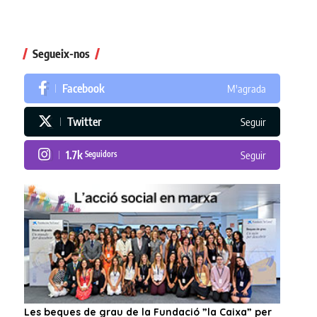
Segueix-nos
Facebook
M'agrada
Twitter
Seguir
1.7k
Seguidors
Seguir