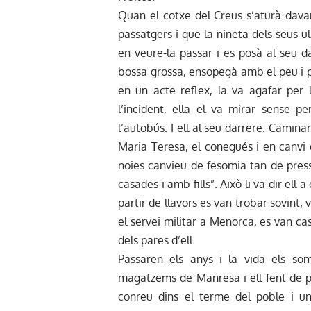
Quan el cotxe del Creus s’aturà davan
passatgers i que la nineta dels seus ul
en veure-la passar i es posà al seu da
bossa grossa, ensopegà amb el peu i p
en un acte reflex, la va agafar per 
l’incident, ella el va mirar sense p
l’autobús. I ell al seu darrere. Camina
Maria Teresa, el conegués i en canvi e
noies canvieu de fesomia tan de press
casades i amb fills”. Això li va dir ell
partir de llavors es van trobar sovint; 
el servei militar a Menorca, es van cas
dels pares d’ell.
Passaren els anys i la vida els somr
magatzems de Manresa i ell fent de 
conreu dins el terme del poble i u