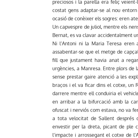
preciosos i la parella era feliç veient
costat gens adaptar-se al nou entorn f
ocasió de conèixer els sogres: eren ate
Un capvespre de juliol, mentre els nens
Bernat, es va clavar accidentalment una
Ni l’Antoni ni la Maria Teresa eren
assabentar-se que el metge de capçaler
fill que justament havia anat a regar
urgències, a Manresa. Entre plors de l
sense prestar gaire atenció a les expl
braços i el va ficar dins el cotxe, un
darrere mentre ell conduiria el vehicle
en arribar a la bifurcació amb la ca
ofuscat i nerviós com estava, no va fe
a tota velocitat de Sallent després
envestir per la dreta, picant de ple c
l’impacte i arrossegant el cotxe de l’