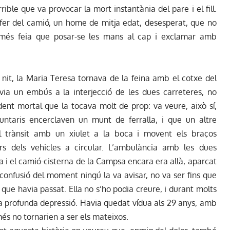
rible que va provocar la mort instantània del pare i el fill.
fer del camió, un home de mitja edat, desesperat, que no
només feia que posar-se les mans al cap i exclamar amb
e nit, la Maria Teresa tornava de la feina amb el cotxe del
via un embús a la interjecció de les dues carreteres, no
ent mortal que la tocava molt de prop: va veure, això sí,
luntaris encerclaven un munt de ferralla, i que un altre
 trànsit amb un xiulet a la boca i movent els braços
ors dels vehicles a circular. L’ambulància amb les dues
 i el camió-cisterna de la Campsa encara era allà, aparcat
 confusió del moment ningú la va avisar, no va ser fins que
l que havia passat. Ella no s’ho podia creure, i durant molts
na profunda depressió. Havia quedat vídua als 29 anys, amb
 més no tornarien a ser els mateixos.