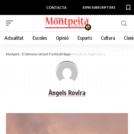
CONTACTA
ESPAI SUBSCRIPTORS
Actualitat
Escoles
Opinió
Esports
Cultura
Còmi
Montpeità - El Setmanari de Sant Fruitós del Bages
>
Articles de: Àngels Rovira
Àngels Rovira