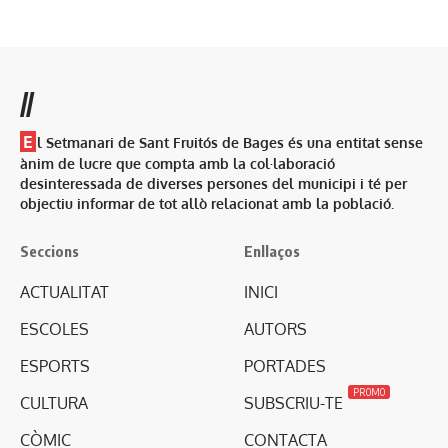
//
E
l Setmanari de Sant Fruitós de Bages és una entitat sense
ànim de lucre que compta amb la col·laboració
desinteressada de diverses persones del municipi i té per
objectiu informar de tot allò relacionat amb la població.
Seccions
Enllaços
ACTUALITAT
INICI
ESCOLES
AUTORS
ESPORTS
PORTADES
PROMO
CULTURA
SUBSCRIU-TE
CÒMIC
CONTACTA