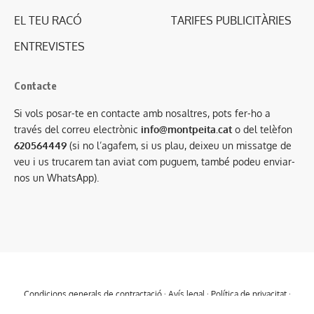
EL TEU RACÓ
TARIFES PUBLICITÀRIES
ENTREVISTES
Contacte
Si vols posar-te en contacte amb nosaltres, pots fer-ho a
través del correu electrònic
info@montpeita.cat
o del telèfon
620564449
(si no l’agafem, si us plau, deixeu un missatge de
veu i us trucarem tan aviat com puguem, també podeu enviar-
nos un WhatsApp).
Condicions generals de contractació
·
Avís legal
·
Política de privacitat
·
Política de cookies