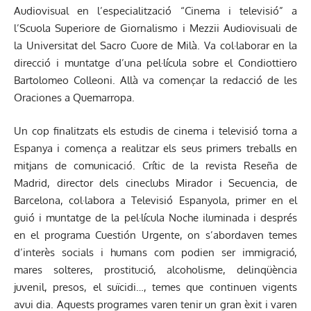
Audiovisual en l’especialització “Cinema i televisió” a
l’Scuola Superiore de Giornalismo i Mezzii Audiovisuali de
la Universitat del Sacro Cuore de Milà. Va col·laborar en la
direcció i muntatge d’una pel·lícula sobre el Condiottiero
Bartolomeo Colleoni. Allà va començar la redacció de les
Oraciones a Quemarropa.
Un cop finalitzats els estudis de cinema i televisió torna a
Espanya i comença a realitzar els seus primers treballs en
mitjans de comunicació. Crític de la revista Reseña de
Madrid, director dels cineclubs Mirador i Secuencia, de
Barcelona, col·labora a Televisió Espanyola, primer en el
guió i muntatge de la pel·lícula Noche iluminada i després
en el programa Cuestión Urgente, on s’abordaven temes
d’interès socials i humans com podien ser immigració,
mares solteres, prostitució, alcoholisme, delinqüència
juvenil, presos, el suïcidi…, temes que continuen vigents
avui dia. Aquests programes varen tenir un gran èxit i varen