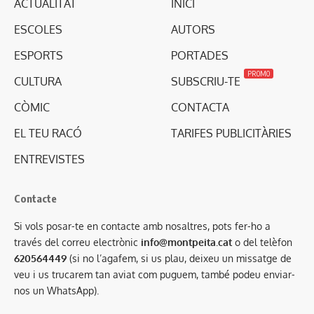
ACTUALITAT
INICI
ESCOLES
AUTORS
ESPORTS
PORTADES
PROMO
CULTURA
SUBSCRIU-TE
CÒMIC
CONTACTA
EL TEU RACÓ
TARIFES PUBLICITÀRIES
ENTREVISTES
Contacte
Si vols posar-te en contacte amb nosaltres, pots fer-ho a
través del correu electrònic
info@montpeita.cat
o del telèfon
620564449
(si no l’agafem, si us plau, deixeu un missatge de
veu i us trucarem tan aviat com puguem, també podeu enviar-
nos un WhatsApp).