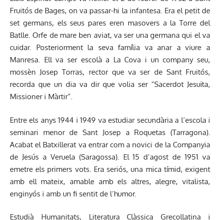
Fruitós de Bages, on va passar-hi la infantesa. Era el petit de
set germans, els seus pares eren masovers a la Torre del
Batlle. Orfe de mare ben aviat, va ser una germana qui el va
cuidar. Posteriorment la seva família va anar a viure a
Manresa. Ell va ser escolà a La Cova i un company seu,
mossèn Josep Torras, rector que va ser de Sant Fruitós,
recorda que un dia va dir que volia ser “Sacerdot Jesuïta,
Missioner i Màrtir”.
Entre els anys 1944 i 1949 va estudiar secundària a l’escola i
seminari menor de Sant Josep a Roquetas (Tarragona).
Acabat el Batxillerat va entrar com a novici de la Companyia
de Jesús a Veruela (Saragossa). El 15 d’agost de 1951 va
emetre els primers vots. Era seriós, una mica tímid, exigent
amb ell mateix, amable amb els altres, alegre, vitalista,
enginyós i amb un fi sentit de l’humor.
Estudià Humanitats, Literatura Clàssica Grecollatina i