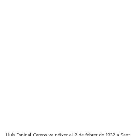
Lluís Espinal Camps va néixer el 2 de febrer de 1932 a Sant