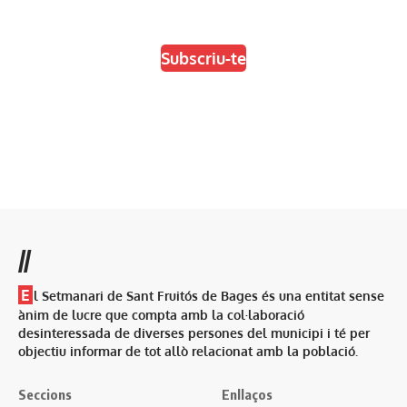
Escull el format que més t'agradi
Subscriu-te
//
E
l Setmanari de Sant Fruitós de Bages és una entitat sense
ànim de lucre que compta amb la col·laboració
desinteressada de diverses persones del municipi i té per
objectiu informar de tot allò relacionat amb la població.
Seccions
Enllaços