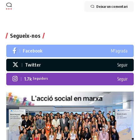
Deixar un comentari
Segueix-nos
Facebook
M'agrada
Twitter
Seguir
1.7k
Seguir
Seguidors