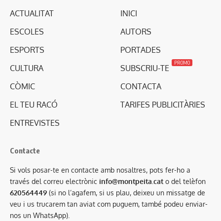
ACTUALITAT
INICI
ESCOLES
AUTORS
ESPORTS
PORTADES
PROMO
CULTURA
SUBSCRIU-TE
CÒMIC
CONTACTA
EL TEU RACÓ
TARIFES PUBLICITÀRIES
ENTREVISTES
Contacte
Si vols posar-te en contacte amb nosaltres, pots fer-ho a
través del correu electrònic
info@montpeita.cat
o del telèfon
620564449
(si no l’agafem, si us plau, deixeu un missatge de
veu i us trucarem tan aviat com puguem, també podeu enviar-
nos un WhatsApp).