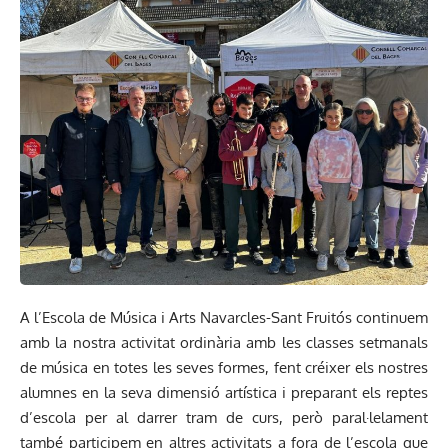
A l’Escola de Música i Arts Navarcles-Sant Fruitós continuem
amb la nostra activitat ordinària amb les classes setmanals
de música en totes les seves formes, fent créixer els nostres
alumnes en la seva dimensió artística i preparant els reptes
d’escola per al darrer tram de curs, però paral·lelament
també participem en altres activitats a fora de l’escola que