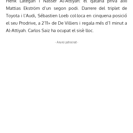
Henk Lategan i Nasser Al-Attiyah: el qatarià priva així
Mattias Ekström d’un segon podi. Darrere del triplet de
Toyota i l’Audi, Sébastien Loeb col·loca en cinquena posició
el seu Prodrive, a 2’11» de De Villiers i regala més d’1 minut a
Al-Attiyah. Carlos Saiz ha ocupat el sisè lloc.
- Anunci patrocinat -