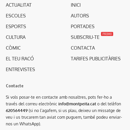
ACTUALITAT
INICI
ESCOLES
AUTORS
ESPORTS
PORTADES
PROMO
CULTURA
SUBSCRIU-TE
CÒMIC
CONTACTA
EL TEU RACÓ
TARIFES PUBLICITÀRIES
ENTREVISTES
Contacte
Si vols posar-te en contacte amb nosaltres, pots fer-ho a
través del correu electrònic
info@montpeita.cat
o del telèfon
620564449
(si no l’agafem, si us plau, deixeu un missatge de
veu i us trucarem tan aviat com puguem, també podeu enviar-
nos un WhatsApp).