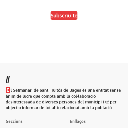
Escull el format que més t'agradi
Subscriu-te
//
E
l Setmanari de Sant Fruitós de Bages és una entitat sense
ànim de lucre que compta amb la col·laboració
desinteressada de diverses persones del municipi i té per
objectiu informar de tot allò relacionat amb la població.
Seccions
Enllaços