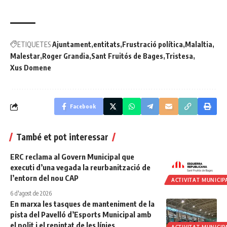
ETIQUETES
Ajuntament
entitats
Frustració política
Malaltia
Malestar
Roger Grandia
Sant Fruitós de Bages
Tristesa
Xus Domene
Facebook
També et pot interessar
ERC reclama al Govern Municipal que
executi d’una vegada la reurbanització de
l’entorn del nou CAP
ACTIVITAT MUNICIP
6 d'agost de 2026
En marxa les tasques de manteniment de la
pista del Pavelló d’Esports Municipal amb
el polit i el repintat de les línies