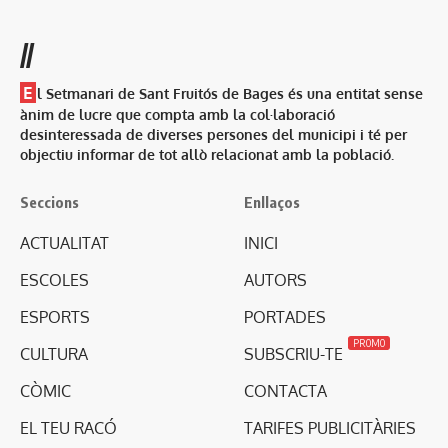
//
E
l Setmanari de Sant Fruitós de Bages és una entitat sense
ànim de lucre que compta amb la col·laboració
desinteressada de diverses persones del municipi i té per
objectiu informar de tot allò relacionat amb la població.
Seccions
Enllaços
ACTUALITAT
INICI
ESCOLES
AUTORS
ESPORTS
PORTADES
PROMO
CULTURA
SUBSCRIU-TE
CÒMIC
CONTACTA
EL TEU RACÓ
TARIFES PUBLICITÀRIES