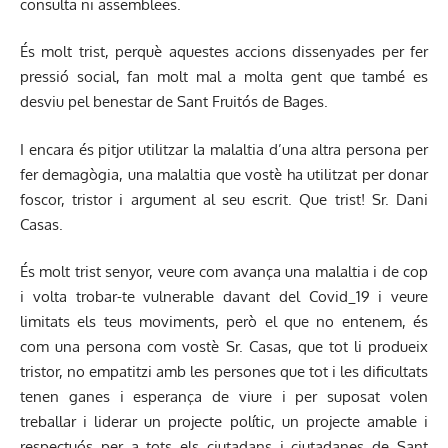
consulta ni assemblees.
És molt trist, perquè aquestes accions dissenyades per fer
pressió social, fan molt mal a molta gent que també es
desviu pel benestar de Sant Fruitós de Bages.
I encara és pitjor utilitzar la malaltia d’una altra persona per
fer demagògia, una malaltia que vostè ha utilitzat per donar
foscor, tristor i argument al seu escrit. Que trist! Sr. Dani
Casas.
És molt trist senyor, veure com avança una malaltia i de cop
i volta trobar-te vulnerable davant del Covid_19 i veure
limitats els teus moviments, però el que no entenem, és
com una persona com vostè Sr. Casas, que tot li produeix
tristor, no empatitzi amb les persones que tot i les dificultats
tenen ganes i esperança de viure i per suposat volen
treballar i liderar un projecte polític, un projecte amable i
respectuós per a tots els ciutadans i ciutadanes de Sant