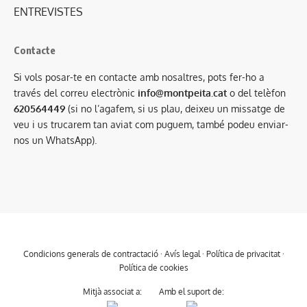
ENTREVISTES
Contacte
Si vols posar-te en contacte amb nosaltres, pots fer-ho a
través del correu electrònic
info@montpeita.cat
o del telèfon
620564449
(si no l’agafem, si us plau, deixeu un missatge de
veu i us trucarem tan aviat com puguem, també podeu enviar-
nos un WhatsApp).
Condicions generals de contractació
·
Avís legal
·
Política de privacitat
·
Política de cookies
Mitjà associat a:
Amb el suport de: