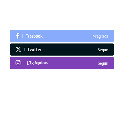
Facebook
M'agrada
Twitter
Seguir
1.7k
Seguidors
Seguir