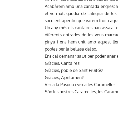
Acabàrem amb una cantada engrescador
el vermut, gaudia de l’alegria de le
suculent aperitiu que vàrem fruir i agra
Un any més els cantaires han assajat di
diferents entrades de les veus marcad
pinya i ens hem unit amb aquest llen
pobles per la bellesa del so.
Ens cal demanar salut per poder anar 
Gràcies, Cantaires!
Gràcies, poble de Sant Fruitós!
Gràcies, Ajuntament!
Visca la Pasqua i visca les Caramelles!
Són les nostres Caramelles, les Carame