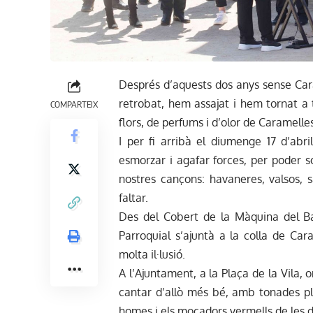
Després d’aquests dos anys sense Car
retrobat, hem assajat i hem tornat a 
COMPARTEIX
flors, de perfums i d’olor de Caramelle
I per fi arribà el diumenge 17 d’ab
esmorzar i agafar forces, per poder so
nostres cançons: havaneres, valsos, 
faltar.
Des del Cobert de la Màquina del Bat
Parroquial s’ajuntà a la colla de Ca
molta il·lusió.
A l’Ajuntament, a la Plaça de la Vila, 
cantar d’allò més bé, amb tonades plen
homes i els mocadors vermells de les 