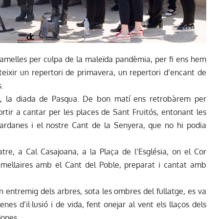
amelles per culpa de la maleïda pandèmia, per fi ens hem
teixir un repertori de primavera, un repertori d’encant de
s.
ril, la diada de Pasqua. De bon matí ens retrobàrem per
rtir a cantar per les places de Sant Fruitós, entonant les
sardanes i el nostre Cant de la Senyera, que no hi podia
re, a Cal Casajoana, a la Plaça de l’Església, on el Cor
ramellaires amb el Cant del Poble, preparat i cantat amb
on entremig dels arbres, sota les ombres del fullatge, es va
es d’il·lusió i de vida, fent onejar al vent els llaços dels
dones.