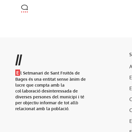
S
//
A
E
l Setmanari de Sant Fruitós de
Bages és una entitat sense ànim de
lucre que compta amb la
col·laboració desinteressada de
diverses persones del municipi i té
per objectiu informar de tot allò
relacionat amb la població.
E