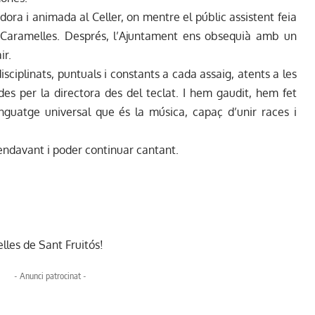
a i animada al Celler, on mentre el públic assistent feia
s Caramelles. Després, l’Ajuntament ens obsequià amb un
ir.
sciplinats, puntuals i constants a cada assaig, atents a les
es per la directora des del teclat. I hem gaudit, hem fet
guatge universal que és la música, capaç d’unir races i
endavant i poder continuar cantant.
lles de Sant Fruitós!
- Anunci patrocinat -