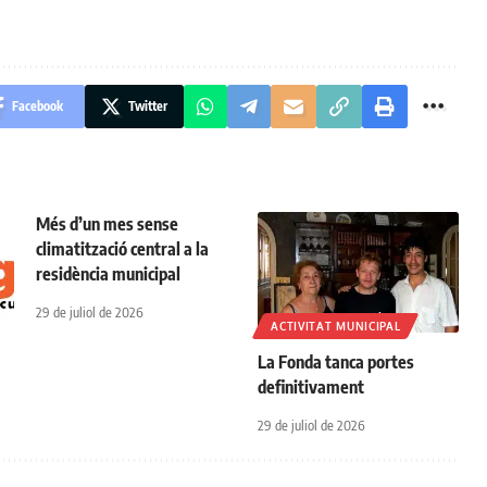
Facebook
Twitter
Més d’un mes sense
climatització central a la
residència municipal
29 de juliol de 2026
ACTIVITAT MUNICIPAL
La Fonda tanca portes
definitivament
29 de juliol de 2026