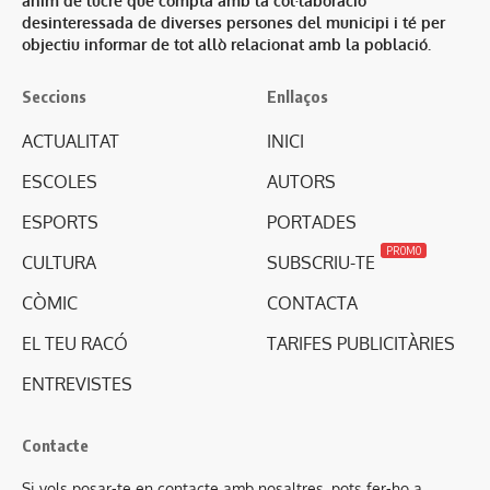
ànim de lucre que compta amb la col·laboració
desinteressada de diverses persones del municipi i té per
objectiu informar de tot allò relacionat amb la població.
Seccions
Enllaços
ACTUALITAT
INICI
ESCOLES
AUTORS
ESPORTS
PORTADES
PROMO
CULTURA
SUBSCRIU-TE
CÒMIC
CONTACTA
EL TEU RACÓ
TARIFES PUBLICITÀRIES
ENTREVISTES
Contacte
Si vols posar-te en contacte amb nosaltres, pots fer-ho a