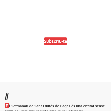
En paper i/o en digital
Escull el format que més t'agradi
Subscriu-te
//
E
l Setmanari de Sant Fruitós de Bages és una entitat sense