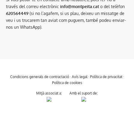
través del correu electrònic
info@montpeita.cat
o del telèfon
620564449
(si no l’agafem, si us plau, deixeu un missatge de
veu i us trucarem tan aviat com puguem, també podeu enviar-
nos un WhatsApp).
Condicions generals de contractació
·
Avís legal
·
Política de privacitat
·
Política de cookies
Mitjà associat a:
Amb el suport de: