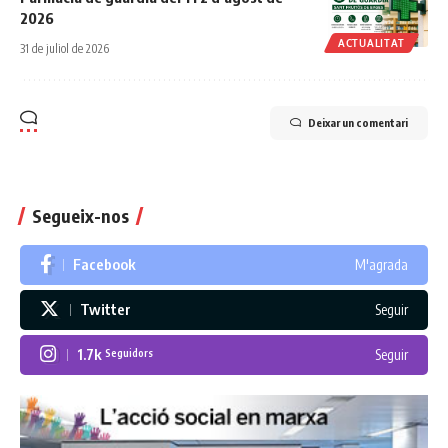
2026
ACTUALITAT
31 de juliol de 2026
Deixar un comentari
Segueix-nos
Facebook
M'agrada
Twitter
Seguir
1.7k
Seguir
Seguidors