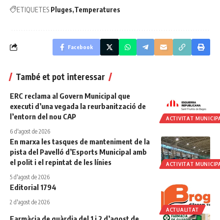
ETIQUETES
Pluges
Temperatures
Facebook
També et pot interessar
ERC reclama al Govern Municipal que
executi d’una vegada la reurbanització de
l’entorn del nou CAP
ACTIVITAT MUNICIP
6 d'agost de 2026
En marxa les tasques de manteniment de la
pista del Pavelló d’Esports Municipal amb
el polit i el repintat de les línies
ACTIVITAT MUNICIP
5 d'agost de 2026
Editorial 1794
2 d'agost de 2026
ACTUALITAT
Farmàcia de guàrdia del 1 i 2 d’agost de